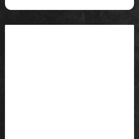
Beschreibung
Eigenschaften:
Träger weitenverstellbar
Hosenbeinabschluss mit Druckknopf
weitenverstellbar
Material:
100% Polyester, PVC-Beschichtung
Farbe:
gelb
Größen:
S - 4XL