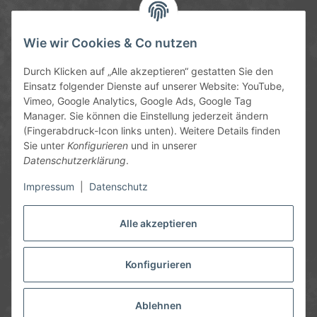
Service-Hotline
Wie wir Cookies & Co nutzen
09372 / 70 80 90
Durch Klicken auf „Alle akzeptieren“ gestatten Sie den
Mo-Fr, 09:00-12:00 | 13:00-17:00 Uhr
Einsatz folgender Dienste auf unserer Website: YouTube,
Vimeo, Google Analytics, Google Ads, Google Tag
Hinter den Straßenäckern 11-13
Manager. Sie können die Einstellung jederzeit ändern
63906 Erlenbach
(Fingerabdruck-Icon links unten). Weitere Details finden
Sie unter
Konfigurieren
und in unserer
info@chemics.eu
Datenschutzerklärung
.
Impressum
|
Datenschutz
Alle akzeptieren
Informationen
Gesetzliche Informationen
Konfigurieren
* Alle Preise inkl. gesetzlicher USt., zzgl.
Versand
und ggf.
Nachnahmegebühren, wenn nicht anders angegeben.
Ablehnen