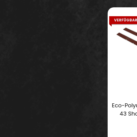
VERFÜGBAR
Eco-Poly
43 Sh