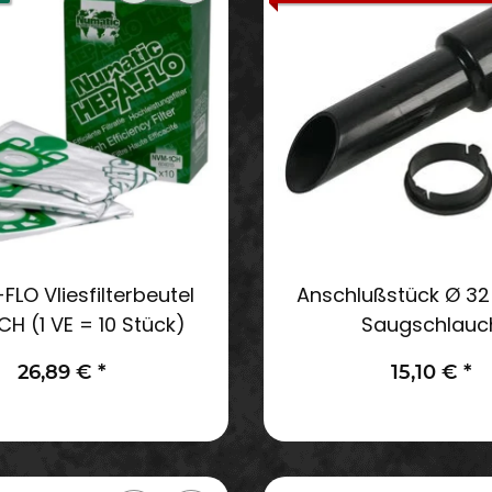
FLO Vliesfilterbeutel
Anschlußstück Ø 3
H (1 VE = 10 Stück)
Saugschlauc
26,89 €
*
15,10 €
*