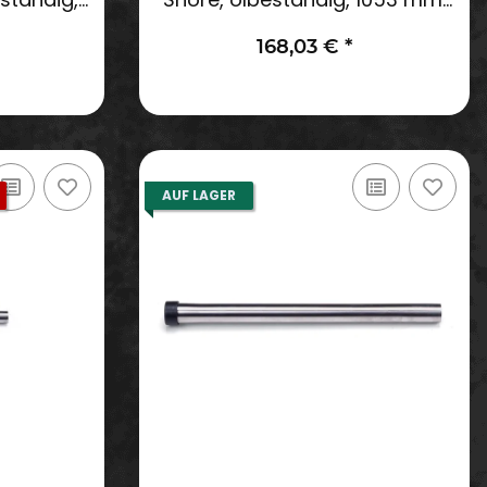
schwarz
168,03 €
*
AUF LAGER