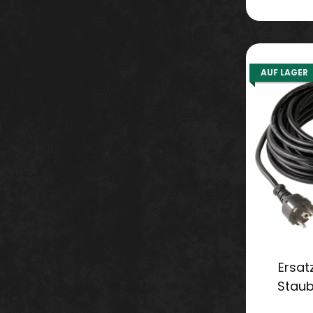
AUF LAGER
Ersat
Staub