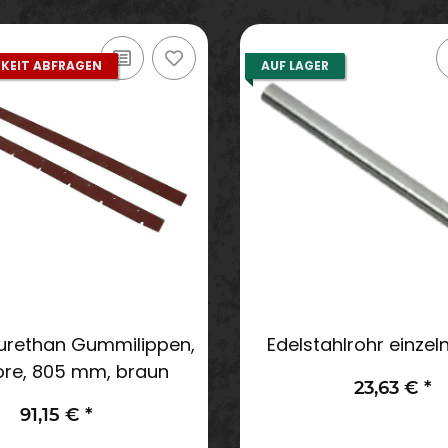
KEIT ABFRAGEN
AUF LAGER
urethan Gummilippen,
Edelstahlrohr einze
ore, 805 mm, braun
23,63 €
*
91,15 €
*