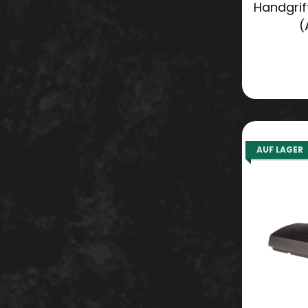
Handgriff
(
AUF LAGER