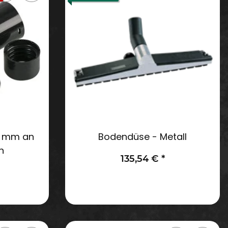
2 mm an
Bodendüse - Metall
h
135,54 €
*