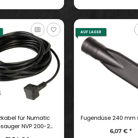
AUF LAGER
zkabel für Numatic
Fugendüse 240 mm
sauger NVP 200-2
6,07 €
*
schwarz