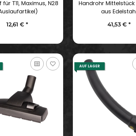
 für T11, Maximus, N28
Handrohr Mittelstüc
Auslaufartikel)
aus Edelstah
12,61 €
*
41,53 €
*
AUF LAGER