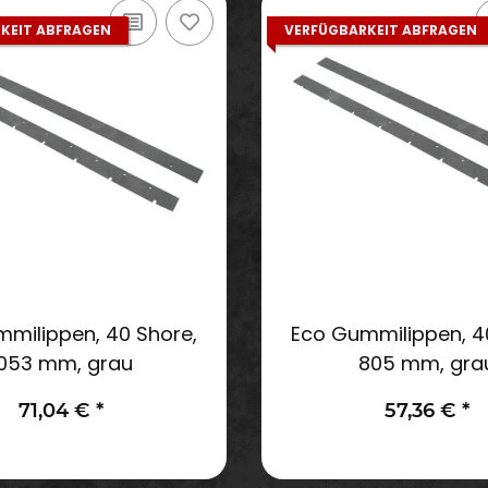
KEIT ABFRAGEN
VERFÜGBARKEIT ABFRAGEN
milippen, 40 Shore,
Eco Gummilippen, 4
1053 mm, grau
805 mm, gra
71,04 €
*
57,36 €
*