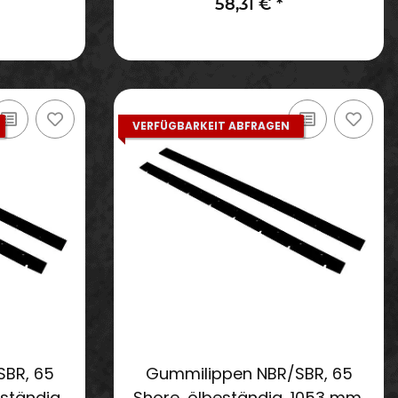
58,31 €
*
VERFÜGBARKEIT ABFRAGEN
BR, 65
Gummilippen NBR/SBR, 65
ständig,
Shore, ölbeständig, 1053 mm,