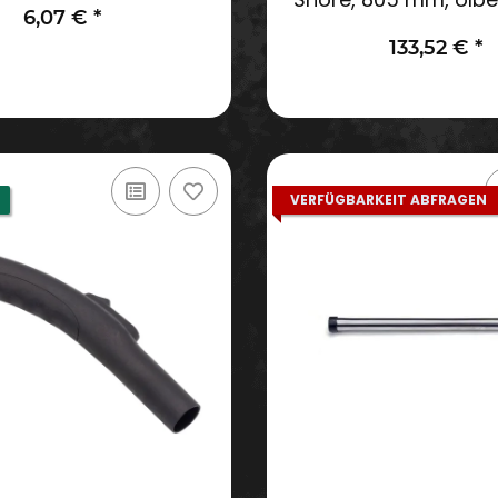
6,07 €
*
schwarz
133,52 €
*
VERFÜGBARKEIT ABFRAGEN