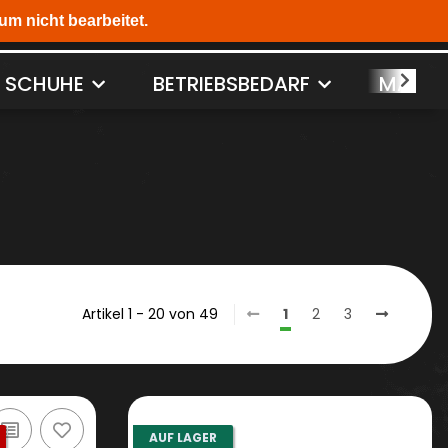
SCHUHE
BETRIEBSBEDARF
MASCH
Artikel 1 - 20 von 49
1
2
3
AUF LAGER