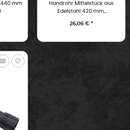
k 440 mm
Handrohr Mittelstück aus
l
Edelstahl 420 mm,
Durchmesser 32 mm
26,06 €
*