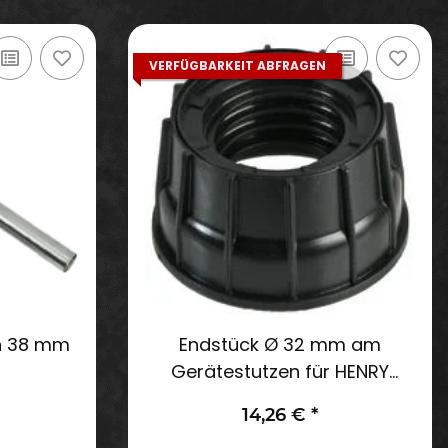
VERFÜGBARKEIT ABFRAGEN
ln 38 mm
Endstück Ø 32 mm am
Gerätestutzen für HENRY
Staubsauger
14,26 €
*