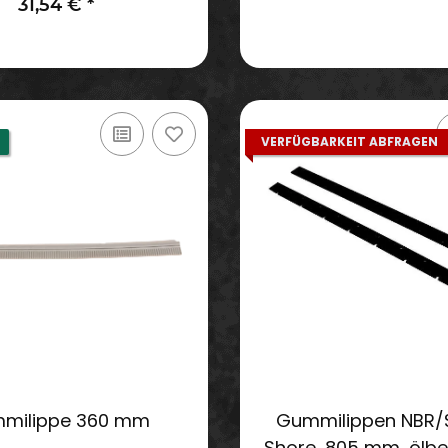
31,54 €
*
VERFÜGBARKEIT ABFRAGEN
milippe 360 mm
Gummilippen NBR/S
Shore, 805 mm, ölbe