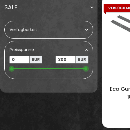
SALE
VERFÜGBAR
Verfügbarkeit
Preisspanne
EUR
EUR
Eco Gum