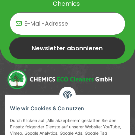
Chemics .
Newsletter abonnieren
Newsletter Newsletter abonnieren
Service-Hotline
Wie wir Cookies & Co nutzen
09372 / 70 80 90
Durch Klicken auf „Alle akzeptieren“ gestatten Sie den
Mo-Fr, 09:00-12:00 | 13:00-17:00 Uhr
Einsatz folgender Dienste auf unserer Website: YouTube,
Vimeo, Google Analytics, Google Ads, Google Tag