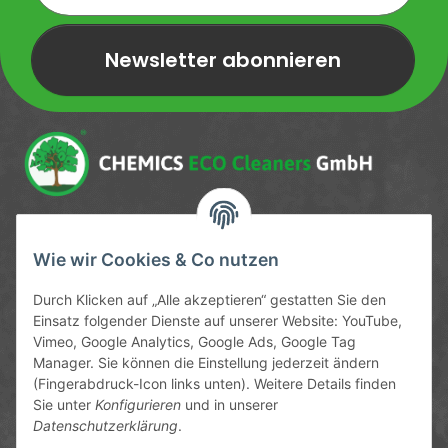
Newsletter abonnieren
Newsletter Newsletter abonnieren
Service-Hotline
Wie wir Cookies & Co nutzen
09372 / 70 80 90
Durch Klicken auf „Alle akzeptieren“ gestatten Sie den
Mo-Fr, 09:00-12:00 | 13:00-17:00 Uhr
Einsatz folgender Dienste auf unserer Website: YouTube,
Vimeo, Google Analytics, Google Ads, Google Tag
Hinter den Straßenäckern 11-13
Manager. Sie können die Einstellung jederzeit ändern
63906 Erlenbach
(Fingerabdruck-Icon links unten). Weitere Details finden
Sie unter
Konfigurieren
und in unserer
info@chemics.eu
Datenschutzerklärung
.