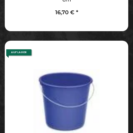
16,70 €
*
AUF LAGER