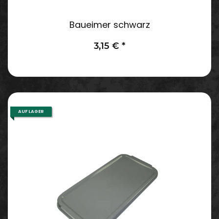
Baueimer schwarz
3,15 €
*
AUF LAGER