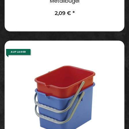
Metallbügel
2,09 €
*
AUF LAGER