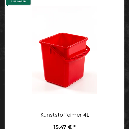
AUF LAGER
Kunststoffeimer 4L
15,47 €
*