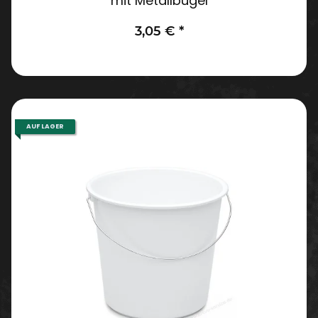
mit Metallbügel
3,05 €
*
AUF LAGER