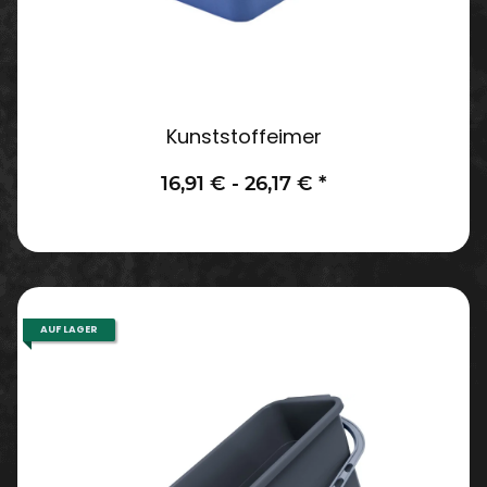
Kunststoffeimer
16,91 € -
26,17 €
*
AUF LAGER