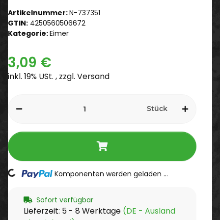
Artikelnummer:
N-737351
GTIN:
4250560506672
Kategorie:
Eimer
3,09 €
inkl. 19% USt. , zzgl.
Versand
Stück
Loading...
Komponenten werden geladen ...
Sofort verfügbar
Lieferzeit:
5 - 8 Werktage
(DE - Ausland