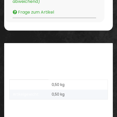
abweichend)
Frage zum Artikel
Beschreibung
Haushaltseimer, blau, 10 Liter, Kunststoff mit
Metallbügel
Produkteigenschaft
Wert
Versandgewicht:
0,50 kg
Artikelgewicht:
0,50
kg