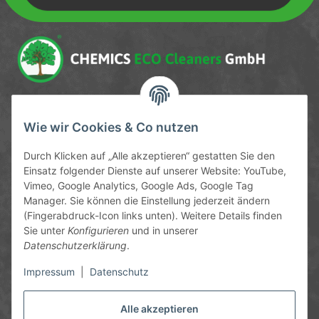
Newsletter Newsletter abonnieren
Service-Hotline
Wie wir Cookies & Co nutzen
09372 / 70 80 90
Durch Klicken auf „Alle akzeptieren“ gestatten Sie den
Mo-Fr, 09:00-12:00 | 13:00-17:00 Uhr
Einsatz folgender Dienste auf unserer Website: YouTube,
Vimeo, Google Analytics, Google Ads, Google Tag
Hinter den Straßenäckern 11-13
Manager. Sie können die Einstellung jederzeit ändern
63906 Erlenbach
(Fingerabdruck-Icon links unten). Weitere Details finden
Sie unter
Konfigurieren
und in unserer
info@chemics.eu
Datenschutzerklärung
.
Impressum
|
Datenschutz
Alle akzeptieren
Informationen