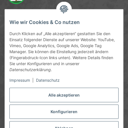
Service-Hotline
Wie wir Cookies & Co nutzen
09372 / 70 80 90
Durch Klicken auf „Alle akzeptieren“ gestatten Sie den
Mo-Fr, 09:00-12:00 | 13:00-17:00 Uhr
Einsatz folgender Dienste auf unserer Website: YouTube,
Vimeo, Google Analytics, Google Ads, Google Tag
Hinter den Straßenäckern 11-13
Manager. Sie können die Einstellung jederzeit ändern
63906 Erlenbach
(Fingerabdruck-Icon links unten). Weitere Details finden
Sie unter
Konfigurieren
und in unserer
info@chemics.eu
Datenschutzerklärung
.
Impressum
|
Datenschutz
Alle akzeptieren
Informationen
Gesetzliche Informationen
Konfigurieren
* Alle Preise inkl. gesetzlicher USt., zzgl.
Versand
und ggf.
Nachnahmegebühren, wenn nicht anders angegeben.