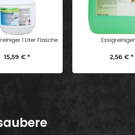
reiniger 1 Liter Flasche
Essigreiniger
15,59 €
*
2,56 €
*
ab
 saubere