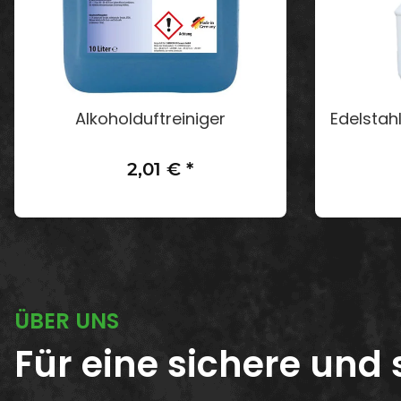
Alkoholduftreiniger
Edelstahl
2,01 €
*
ab
ÜBER UNS
Für eine sichere und