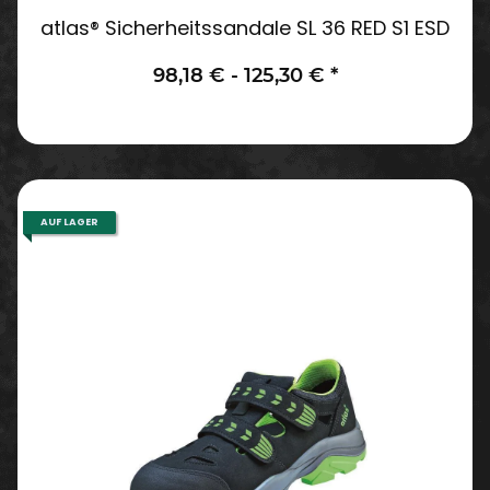
atlas® Sicherheitssandale SL 36 RED S1 ESD
98,18 € -
125,30 €
*
AUF LAGER