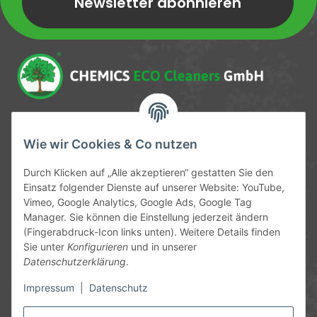
Newsletter abonnieren
Newsletter Newsletter abonnieren
Service-Hotline
Wie wir Cookies & Co nutzen
09372 / 70 80 90
Durch Klicken auf „Alle akzeptieren“ gestatten Sie den
Mo-Fr, 09:00-12:00 | 13:00-17:00 Uhr
Einsatz folgender Dienste auf unserer Website: YouTube,
Vimeo, Google Analytics, Google Ads, Google Tag
Hinter den Straßenäckern 11-13
Manager. Sie können die Einstellung jederzeit ändern
63906 Erlenbach
(Fingerabdruck-Icon links unten). Weitere Details finden
Sie unter
Konfigurieren
und in unserer
info@chemics.eu
Datenschutzerklärung
.
Impressum
|
Datenschutz