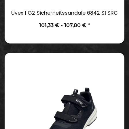
Uvex 1 G2 Sicherheitssandale 6842 S1 SRC
101,33 € -
107,80 €
*