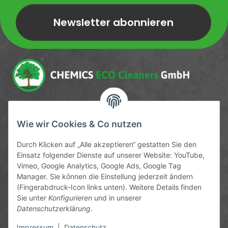
Newsletter abonnieren
Newsletter Newsletter abonnieren
Service-Hotline
Wie wir Cookies & Co nutzen
09372 / 70 80 90
Durch Klicken auf „Alle akzeptieren“ gestatten Sie den
Mo-Fr, 09:00-12:00 | 13:00-17:00 Uhr
Einsatz folgender Dienste auf unserer Website: YouTube,
Vimeo, Google Analytics, Google Ads, Google Tag
Hinter den Straßenäckern 11-13
Manager. Sie können die Einstellung jederzeit ändern
63906 Erlenbach
(Fingerabdruck-Icon links unten). Weitere Details finden
Sie unter
Konfigurieren
und in unserer
info@chemics.eu
Datenschutzerklärung
.
Impressum
|
Datenschutz