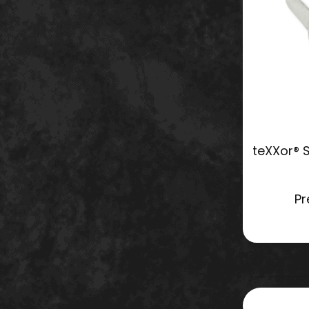
teXXor® 
Pr