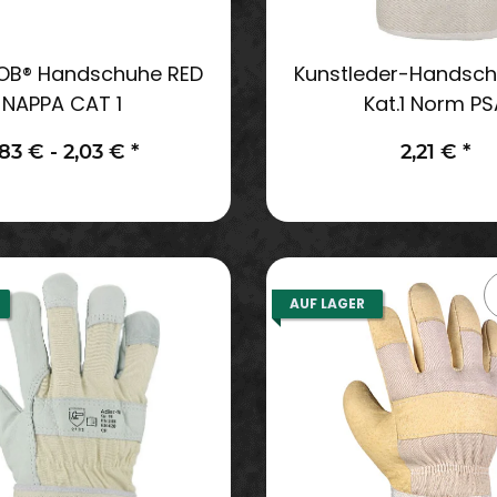
B® Handschuhe RED
Kunstleder-Handsch
NAPPA CAT 1
Kat.1 Norm PS
,83 € -
2,03 €
*
2,21 €
*
AUF LAGER