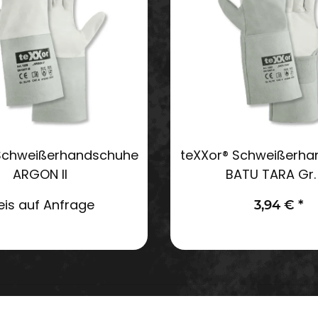
Schweißerhandschuhe
teXXor® Schweißerh
ARGON II
BATU TARA
eis auf Anfrage
3,94 €
*