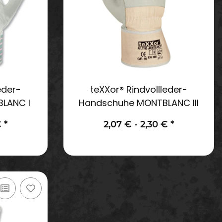
eder-
teXXor® Rindvollleder-
LANC I
Handschuhe MONTBLANC III
€
*
2,07 € -
2,30 €
*