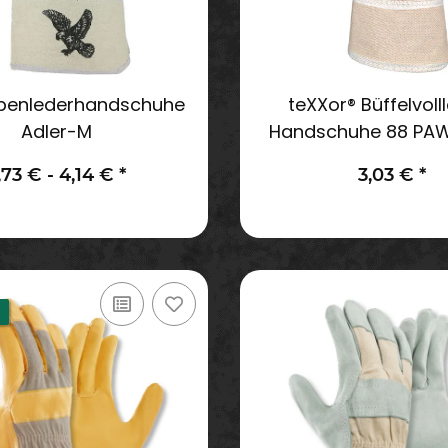
benlederhandschuhe
teXXor® Büffelvoll
Adler-M
Handschuhe 88 PAWA
,73 € -
4,14 €
*
3,03 €
*