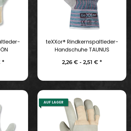
ltleder-
teXXor® Rindkernspaltleder-
HÖN
Handschuhe TAUNUS
€
*
2,26 € -
2,51 €
*
AUF LAGER