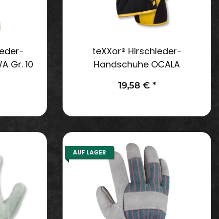
leder-
teXXor® Hirschleder-
 Gr. 10
Handschuhe OCALA
19,58 €
*
AUF LAGER