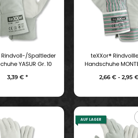
 Rindvoll-/Spaltleder
teXXor® Rindvolll
chuhe YASUR Gr. 10
Handschuhe MONTB
3,39 €
*
2,66 € -
2,95 
AUF LAGER