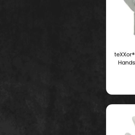
teXXor®
Hands