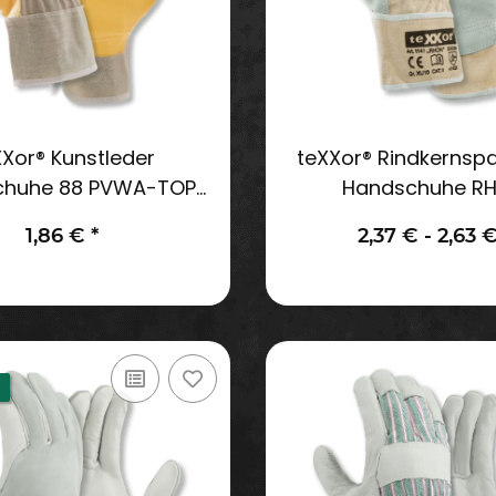
XXor® Kunstleder
teXXor® Rindkernspa
chuhe 88 PVWA-TOP
Handschuhe R
Gr.10
1,86 €
*
2,37 € -
2,63 