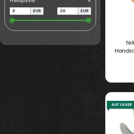
Preisspanne
EUR
EUR
te
Hands
AUF LAGER