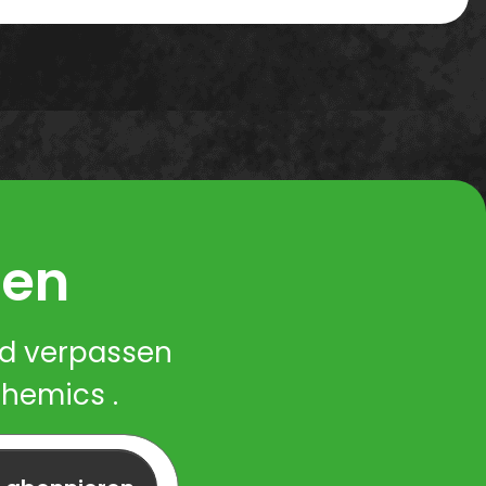
ren
nd verpassen
Chemics .