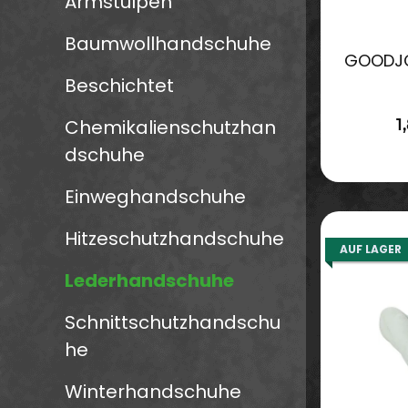
Armstulpen
Baumwollhandschuhe
GOODJO
Beschichtet
Chemikalienschutzhan
1
dschuhe
Einweghandschuhe
Hitzeschutzhandschuhe
AUF LAGER
Lederhandschuhe
Schnittschutzhandschu
he
Winterhandschuhe