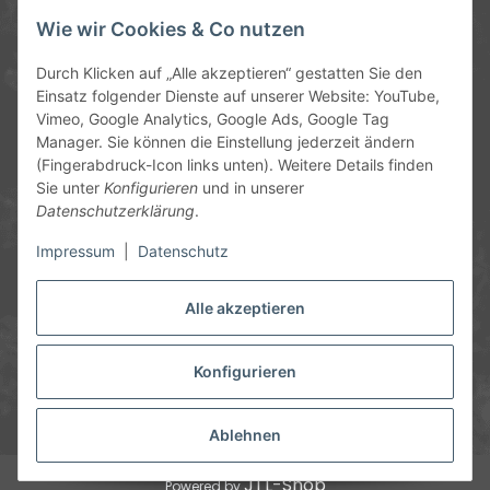
Service-Hotline
Wie wir Cookies & Co nutzen
09372 / 70 80 90
Durch Klicken auf „Alle akzeptieren“ gestatten Sie den
Mo-Fr, 09:00-12:00 | 13:00-17:00 Uhr
Einsatz folgender Dienste auf unserer Website: YouTube,
Vimeo, Google Analytics, Google Ads, Google Tag
Hinter den Straßenäckern 11-13
Manager. Sie können die Einstellung jederzeit ändern
63906 Erlenbach
(Fingerabdruck-Icon links unten). Weitere Details finden
Sie unter
Konfigurieren
und in unserer
info@chemics.eu
Datenschutzerklärung
.
Impressum
|
Datenschutz
Alle akzeptieren
Informationen
Gesetzliche Informationen
Konfigurieren
* Alle Preise inkl. gesetzlicher USt., zzgl.
Versand
und ggf.
Nachnahmegebühren, wenn nicht anders angegeben.
Ablehnen
JTL-Shop
Powered by