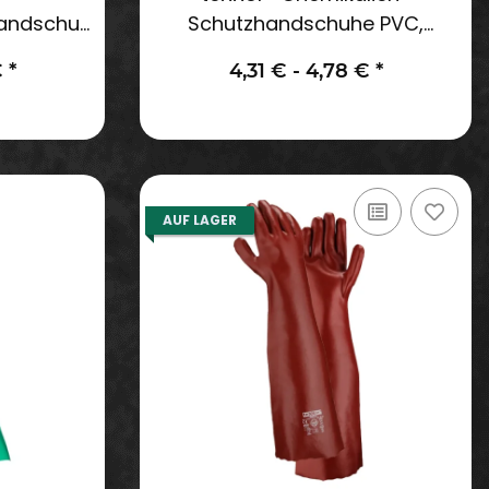
handschuhe
Schutzhandschuhe PVC,
blau
rotbraun 35 cm Länge
€
*
4,31 € -
4,78 €
*
AUF LAGER