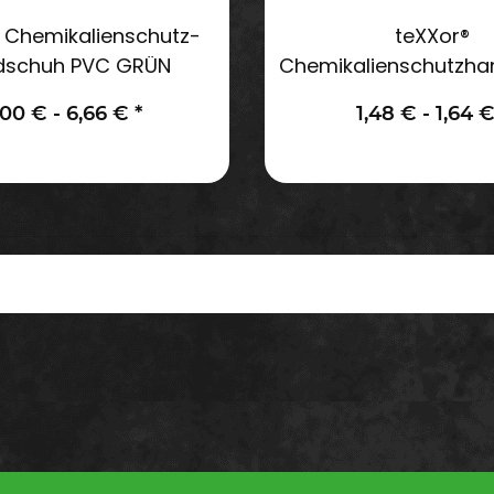
 Chemikalienschutz-
teXXor®
dschuh PVC GRÜN
Chemikalienschutzh
Nitril grün
,00 € -
6,66 €
*
1,48 € -
1,64 