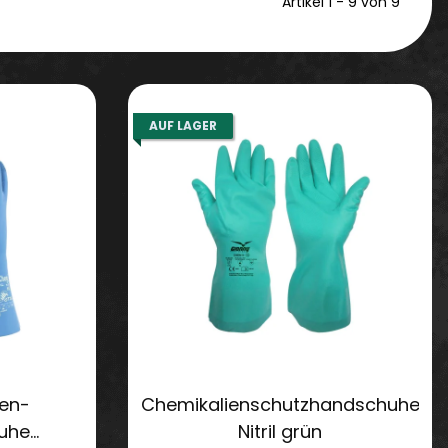
Artikel 1 - 9 von 9
AUF LAGER
en-
Chemikalienschutzhandschuhe
uhe
Nitril grün