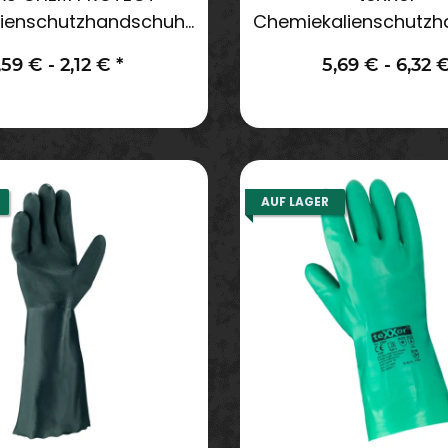
ienschutzhandschuhe
Chemiekalienschutz
orange
naturlatex hell
,59 € -
2,12 €
*
5,69 € -
6,32 
AUF LAGER