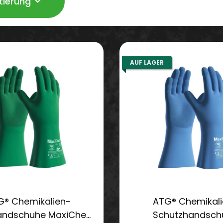
tierung
AUF LAGER
G® Chemikalien-
ATG® Chemikali
andschuhe MaxiChem
Schutzhandsch