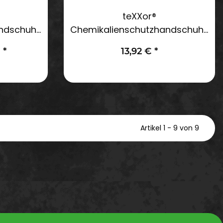
teXXor®
andschuhe
Chemikalienschutzhandschuhe
PVC rotbraun Länge 60 cm Gr.
€
*
13,92 €
*
10
Artikel 1 - 9 von 9