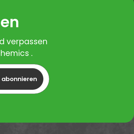
ren
nd verpassen
Chemics .
r abonnieren