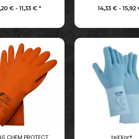
5 cm - 76-830
MaxiChem® Cut 
,20 € -
11,33 €
*
14,33 € -
15,92
AS CHEM PROTECT
teXXor®