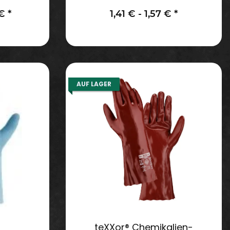
blau
 €
*
1,41 € -
1,57 €
*
AUF LAGER
teXXor® Chemikalien-