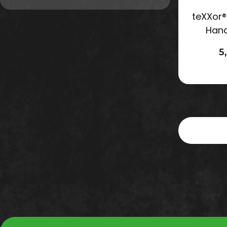
teXXor®
Han
5