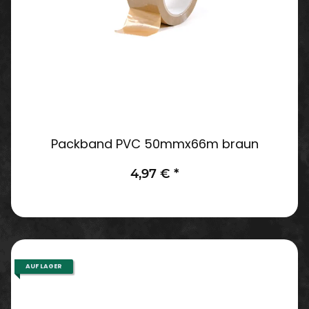
Packband PVC 50mmx66m braun
4,97 €
*
AUF LAGER