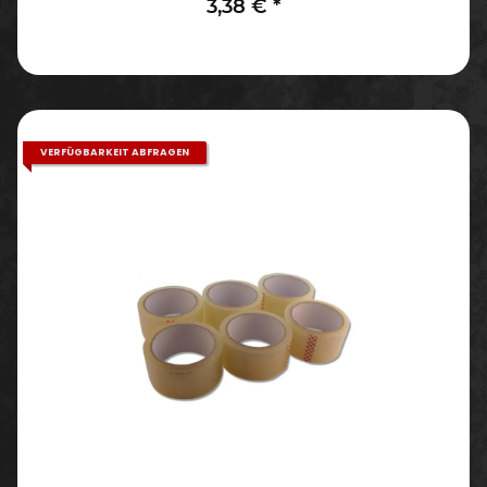
3,38 €
*
VERFÜGBARKEIT ABFRAGEN