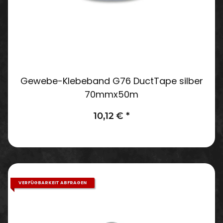
Gewebe-Klebeband G76 DuctTape silber
70mmx50m
10,12 €
*
VERFÜGBARKEIT ABFRAGEN