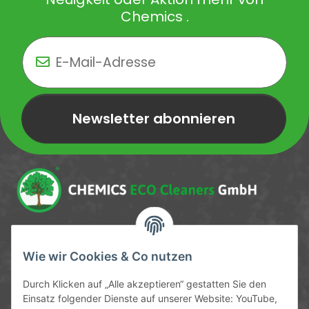
Chemics .
Newsletter abonnieren
Newsletter Newsletter abonnieren
Service-Hotline
Wie wir Cookies & Co nutzen
09372 / 70 80 90
Durch Klicken auf „Alle akzeptieren“ gestatten Sie den
Mo-Fr, 09:00-12:00 | 13:00-17:00 Uhr
Einsatz folgender Dienste auf unserer Website: YouTube,