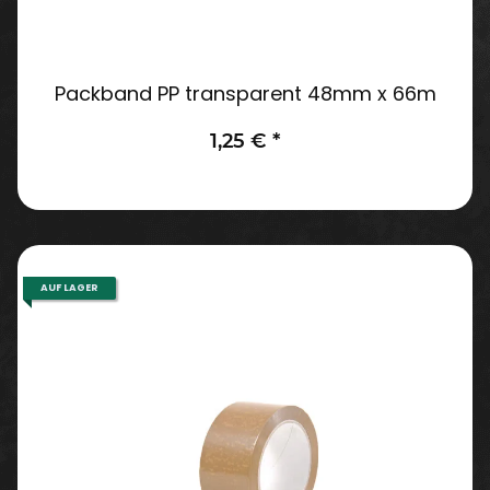
Packband PP transparent 48mm x 66m
1,25 €
*
AUF LAGER