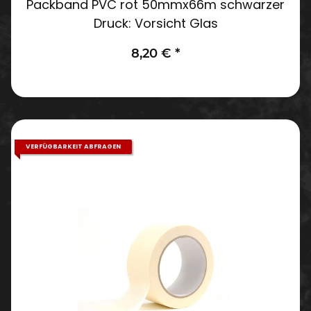
Packband PVC rot 50mmx66m schwarzer
Druck: Vorsicht Glas
8,20 €
*
VERFÜGBARKEIT ABFRAGEN