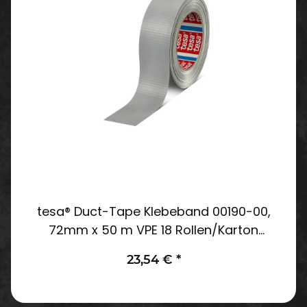
tesa® Duct-Tape Klebeband 00190-00,
72mm x 50 m VPE 18 Rollen/Karton
(Auslaufartikel)neuer Art.TS-14662
23,54 €
*