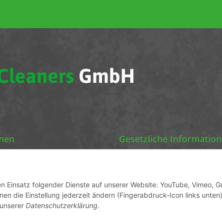
onen
Gesetzliche Informatio
Chemics Eco Cleaners
Datenschutz
AGB
den Einsatz folgender Dienste auf unserer Website: YouTube, Vimeo, G
en die Einstellung jederzeit ändern (Fingerabdruck-Icon links unten)
ormationen
Sitemap
 unserer
Datenschutzerklärung
.
Impressum