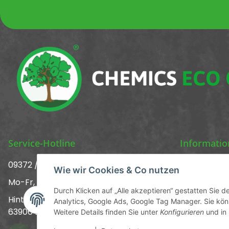
Service-Hotline
Informati
09372 / 70 80 90
Über uns ᐅ 
Wie wir Cookies & Co nutzen
Mo-Fr, 09:00-12:00 | 13:00-17:00 Uhr
Kontakt
Durch Klicken auf „Alle akzeptieren“ gestatten Sie 
Hinter den Straßenäckern 11-13
Analytics, Google Ads, Google Tag Manager. Sie könn
Versandinf
63906 Erlenbach
Weitere Details finden Sie unter
Konfigurieren
und in
Newsletter