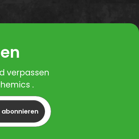
ren
nd verpassen
Chemics .
r abonnieren