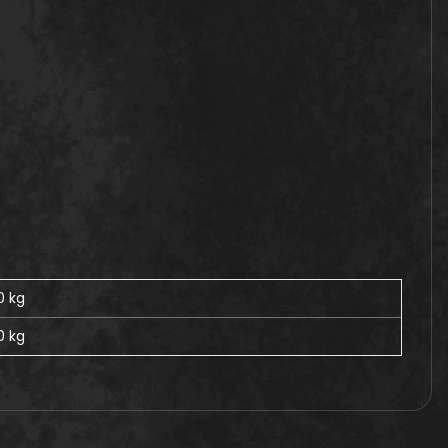
0 kg
0
kg