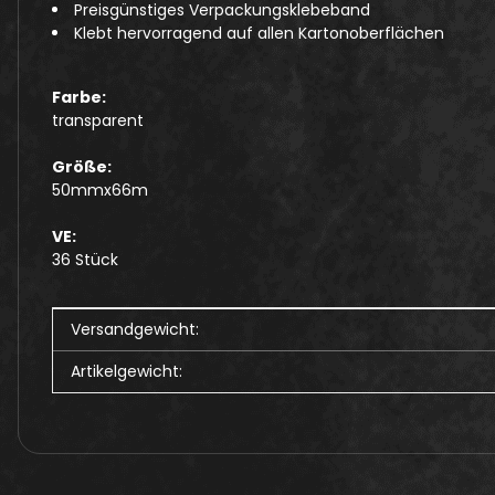
Preisgünstiges Verpackungsklebeband
Klebt hervorragend auf allen Kartonoberflächen
Farbe:
transparent
Größe:
50mmx66m
VE:
36 Stück
Produkteigenschaft
Wert
Versandgewicht:
Artikelgewicht: