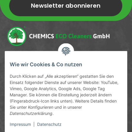
Newsletter abonnieren
Newsletter Newsletter abonnieren
Service-Hotline
Wie wir Cookies & Co nutzen
09372 / 70 80 90
Durch Klicken auf „Alle akzeptieren“ gestatten Sie den
Mo-Fr, 09:00-12:00 | 13:00-17:00 Uhr
Einsatz folgender Dienste auf unserer Website: YouTube,
Vimeo, Google Analytics, Google Ads, Google Tag
Hinter den Straßenäckern 11-13
Manager. Sie können die Einstellung jederzeit ändern
63906 Erlenbach
(Fingerabdruck-Icon links unten). Weitere Details finden
Sie unter
Konfigurieren
und in unserer
info@chemics.eu
Datenschutzerklärung
.
Impressum
|
Datenschutz