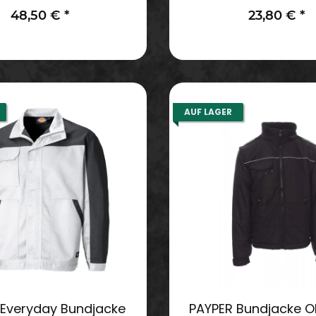
48,50 €
*
23,80 €
*
AUF LAGER
 Everyday Bundjacke
PAYPER Bundjacke O