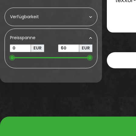
teXXor
Verfügbarkeit
Preisspanne
EUR
EUR