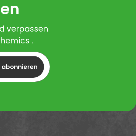
ren
nd verpassen
Chemics .
r abonnieren