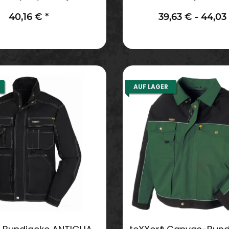
40,16 €
*
39,63 € -
44,03
AUF LAGER