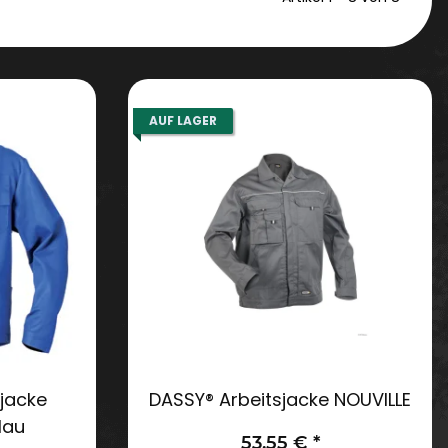
AUF LAGER
jacke
DASSY® Arbeitsjacke NOUVILLE
lau
53,55 €
*