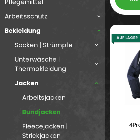
Pflegemittel
Arbeitsschutz
Bekleidung
AUF LAGER
Socken | Strümpfe
Unterwäsche |
Thermokleidung
Jacken
Arbeitsjacken
Bundjacken
4Pr
Fleecejacken |
Strickjacken