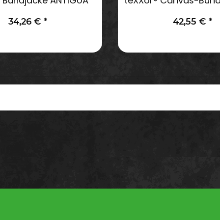
® Bundjacke ANTIGUA
teXXor® Canvas-Bund
34,26 €
*
42,55 €
*