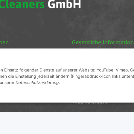
onen
Gesetzliche Informatio
Chemics Eco Cleaners
Datenschutz
AGB
den Einsatz folgender Dienste auf unserer Website: YouTube, Vimeo, G
en die Einstellung jederzeit ändern (Fingerabdruck-Icon links unten)
ormationen
Sitemap
 unserer
Datenschutzerklärung
.
Impressum
Widerrufsrecht
cher USt., zzgl.
Versand
und ggf. Nachnahmegebühren, wenn 