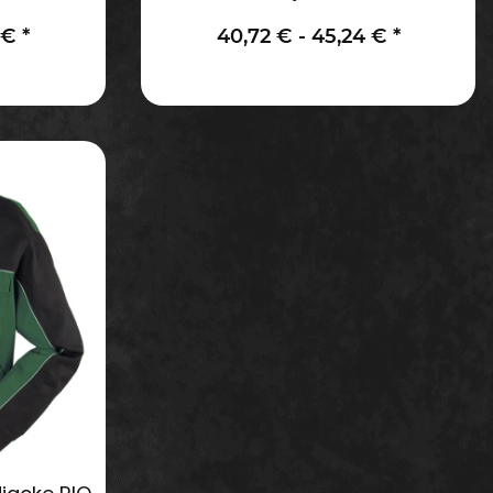
 €
*
40,72 € -
45,24 €
*