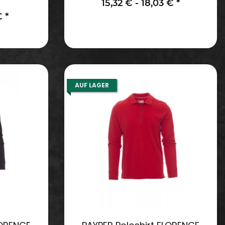
15,32 € -
18,03 €
*
 €
*
AUF LAGER