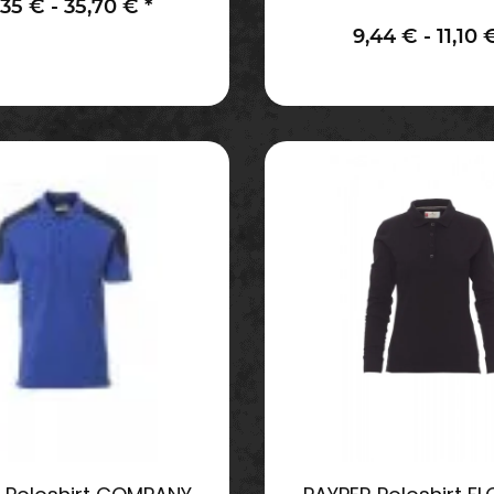
,35 € -
35,70 €
*
9,44 € -
11,10