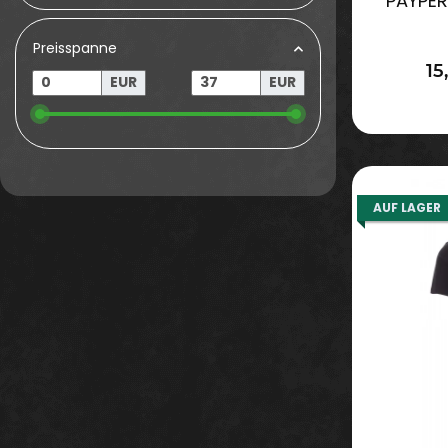
PAYPER
Preisspanne
15
EUR
EUR
AUF LAGER