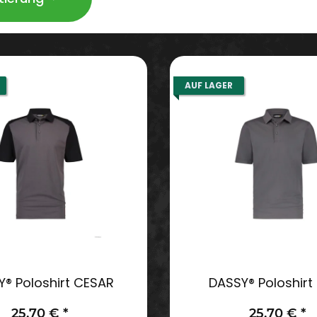
AUF LAGER
® Poloshirt CESAR
DASSY® Poloshirt
25,70 €
*
25,70 €
*