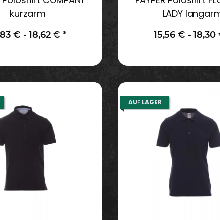
 Poloshirt COMPANY
PAYPER Poloshirt F
kurzarm
LADY langar
,83 € -
18,62 €
*
15,56 € -
18,30
AUF LAGER