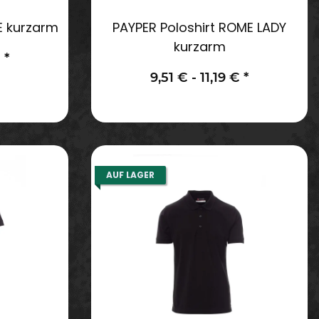
E kurzarm
PAYPER Poloshirt ROME LADY
kurzarm
€
*
9,51 € -
11,19 €
*
AUF LAGER