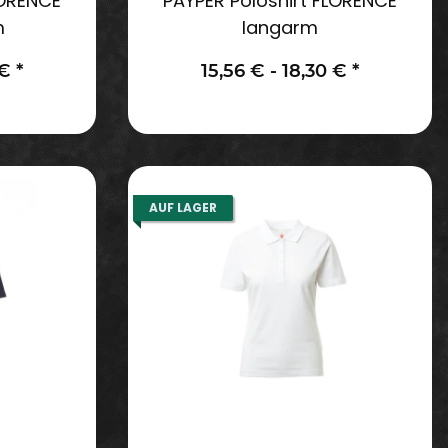
LORENCE
PAYPER Poloshirt FLORENCE
m
langarm
 €
*
15,56 € -
18,30 €
*
AUF LAGER