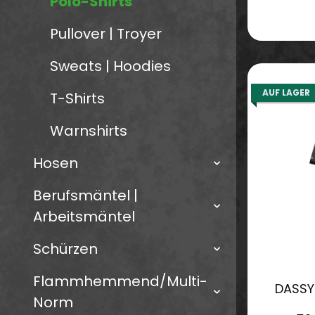
Polo-Shirts
Pullover | Troyer
Sweats | Hoodies
AUF LAGER
T-Shirts
Warnshirts
Hosen
Berufsmäntel |
Arbeitsmäntel
Schürzen
Flammhemmend/Multi-
DASSY®
Norm