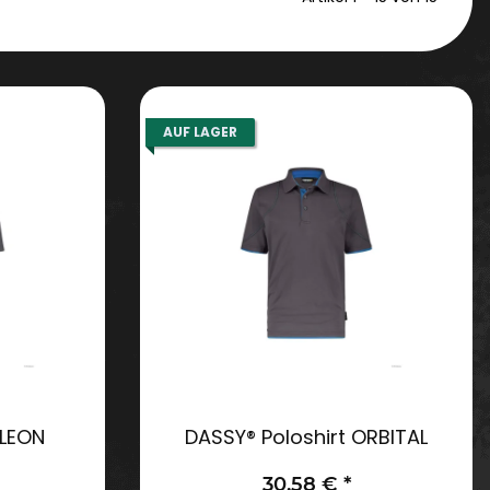
AUF LAGER
 LEON
DASSY® Poloshirt ORBITAL
30,58 €
*