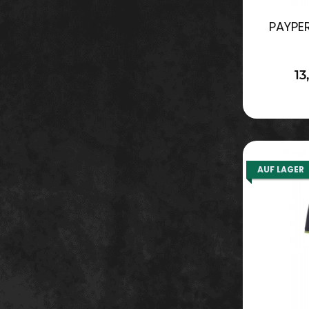
PAYPER
13
AUF LAGER