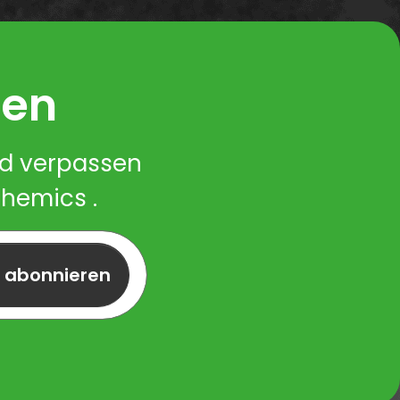
ren
nd verpassen
Chemics .
r abonnieren