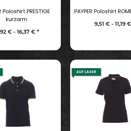
 Poloshirt PRESTIGE
PAYPER Poloshirt ROM
kurzarm
9,51 € -
11,19 
,92 € -
16,37 €
*
AUF LAGER