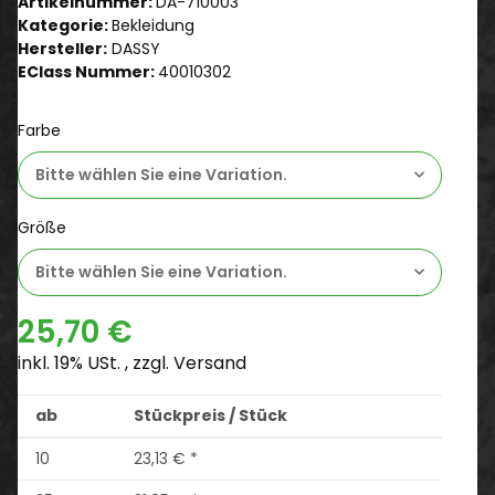
Artikelnummer:
DA-710003
Kategorie:
Bekleidung
Hersteller:
DASSY
EClass Nummer:
40010302
Farbe
Bitte wählen Sie eine Variation.
Größe
Bitte wählen Sie eine Variation.
25,70 €
inkl. 19% USt. , zzgl.
Versand
ab
Stückpreis / Stück
10
23,13 €
*