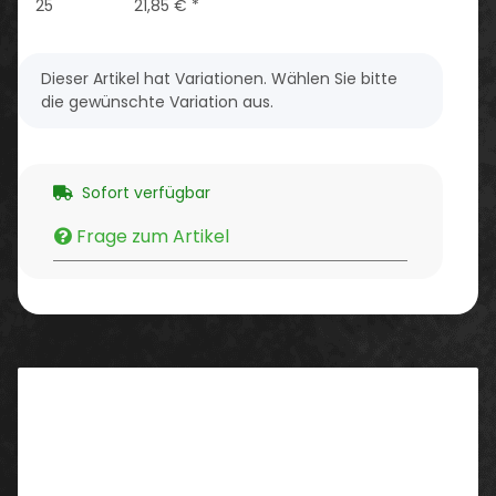
25
21,85 €
*
x
Dieser Artikel hat Variationen. Wählen Sie bitte
die gewünschte Variation aus.
Sofort verfügbar
Frage zum Artikel
Beschreibung
Eigenschaften/ Ausstattung:
kurze Ärmel