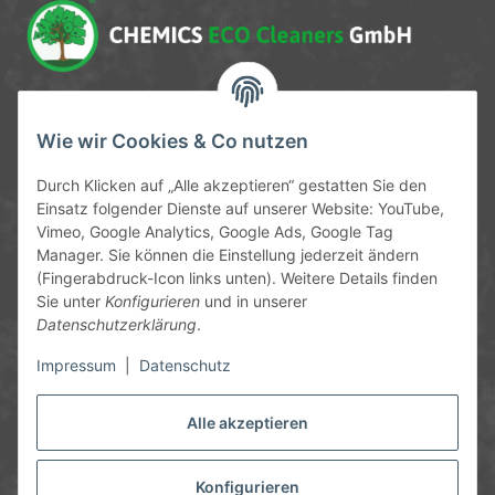
Service-Hotline
Wie wir Cookies & Co nutzen
09372 / 70 80 90
Durch Klicken auf „Alle akzeptieren“ gestatten Sie den
Mo-Fr, 09:00-12:00 | 13:00-17:00 Uhr
Einsatz folgender Dienste auf unserer Website: YouTube,
Vimeo, Google Analytics, Google Ads, Google Tag
Hinter den Straßenäckern 11-13
Manager. Sie können die Einstellung jederzeit ändern
63906 Erlenbach
(Fingerabdruck-Icon links unten). Weitere Details finden
Sie unter
Konfigurieren
und in unserer
info@chemics.eu
Datenschutzerklärung
.
Impressum
|
Datenschutz
Alle akzeptieren
Informationen
Gesetzliche Informationen
Konfigurieren