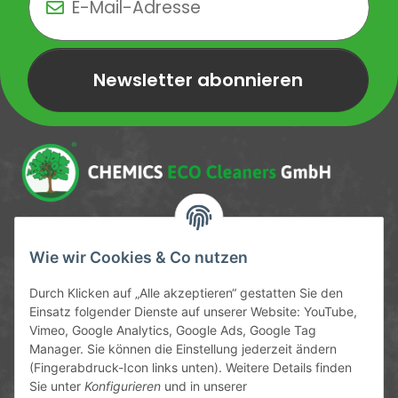
Newsletter abonnieren
Newsletter Newsletter abonnieren
Service-Hotline
Wie wir Cookies & Co nutzen
09372 / 70 80 90
Durch Klicken auf „Alle akzeptieren“ gestatten Sie den
Mo-Fr, 09:00-12:00 | 13:00-17:00 Uhr
Einsatz folgender Dienste auf unserer Website: YouTube,
Vimeo, Google Analytics, Google Ads, Google Tag
Hinter den Straßenäckern 11-13
Manager. Sie können die Einstellung jederzeit ändern
63906 Erlenbach
(Fingerabdruck-Icon links unten). Weitere Details finden
Sie unter
Konfigurieren
und in unserer