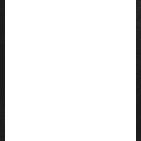
Dieses warme und komfortable Sweatshirt ist perfekt
für Personalisierung mit Ihren Firmennamen oder
Ihrem Firmenlogo. Es hat ein neutrales Design und ist
in 5 verschiedenen Farben verfügbar. Sie finden
sowieso das perfekte Match zu Ihren Firmenfarben!
lange Ärmel
verstärkte Nähte an Kragen, Schultern und Ärmeln
Ärmelbündchen, Bund und Kragen aus Strick
ideal zur Veredelung
Geprüft auf Schadstoffe nach Oeko-Tex®
Standard 100 (0910058/Centexbel)
Material:
COPES 80
20% Polyester
80% Baumwolle
Flächengewicht: ca. 290 g/m²