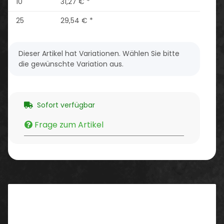
10
31,27 €
*
25
29,54 €
*
x
Dieser Artikel hat Variationen. Wählen Sie bitte
die gewünschte Variation aus.
Sofort verfügbar
Frage zum Artikel
Beschreibung
Eigenschaften/ Ausstattung: