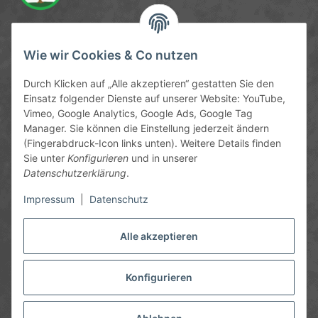
Service-Hotline
Wie wir Cookies & Co nutzen
09372 / 70 80 90
Durch Klicken auf „Alle akzeptieren“ gestatten Sie den
Mo-Fr, 09:00-12:00 | 13:00-17:00 Uhr
Einsatz folgender Dienste auf unserer Website: YouTube,
Vimeo, Google Analytics, Google Ads, Google Tag
Hinter den Straßenäckern 11-13
Manager. Sie können die Einstellung jederzeit ändern
63906 Erlenbach
(Fingerabdruck-Icon links unten). Weitere Details finden
Sie unter
Konfigurieren
und in unserer
info@chemics.eu
Datenschutzerklärung
.
Impressum
|
Datenschutz
Alle akzeptieren
Informationen
Gesetzliche Informationen
Konfigurieren
* Alle Preise inkl. gesetzlicher USt., zzgl.
Versand
und ggf.
Nachnahmegebühren, wenn nicht anders angegeben.