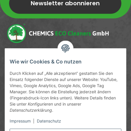
Newsletter abonnieren
Newsletter Newsletter abonnieren
Service-Hotline
Wie wir Cookies & Co nutzen
09372 / 70 80 90
Durch Klicken auf „Alle akzeptieren“ gestatten Sie den
Mo-Fr, 09:00-12:00 | 13:00-17:00 Uhr
Einsatz folgender Dienste auf unserer Website: YouTube,
Vimeo, Google Analytics, Google Ads, Google Tag
Hinter den Straßenäckern 11-13
Manager. Sie können die Einstellung jederzeit ändern
63906 Erlenbach
(Fingerabdruck-Icon links unten). Weitere Details finden
Sie unter
Konfigurieren
und in unserer
info@chemics.eu
Datenschutzerklärung
.
Impressum
|
Datenschutz