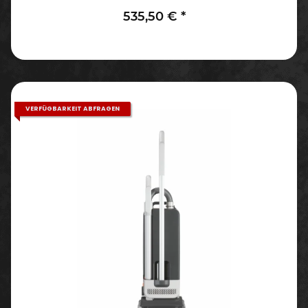
535,50 €
*
VERFÜGBARKEIT ABFRAGEN