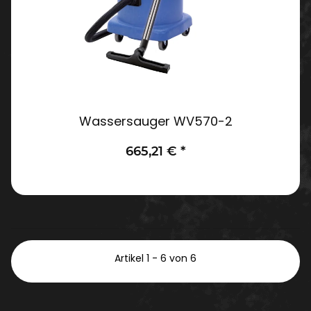
Wassersauger WV570-2
665,21 €
*
Artikel 1 - 6 von 6