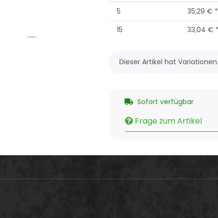
5
35,29 €
*
15
33,04 €
x
Dieser Artikel hat Variatione
Sofort verfügbar
Frage zum Artikel