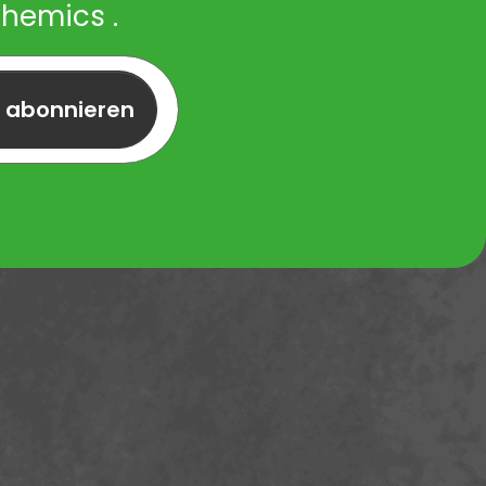
Chemics .
r abonnieren