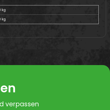
0 kg
0
kg
ren
nd verpassen