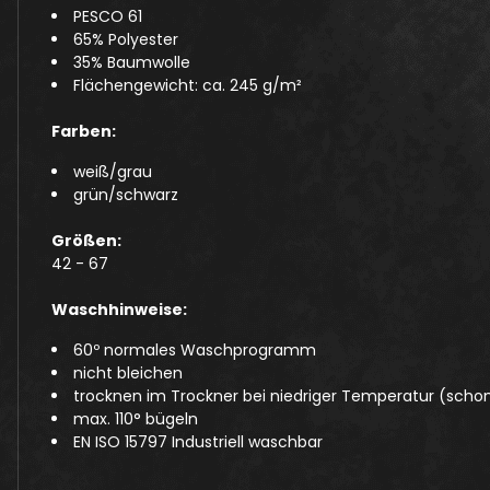
PESCO 61
65% Polyester
35% Baumwolle
Flächengewicht: ca. 245 g/m²
Farben:
weiß/grau
grün/schwarz
Größen:
42 - 67
Waschhinweise:
60º normales Waschprogramm
nicht bleichen
trocknen im Trockner bei niedriger Temperatur (scho
max. 110° bügeln
EN ISO 15797 Industriell waschbar