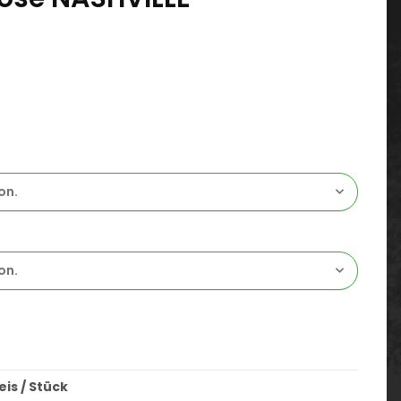
on.
on.
is / Stück