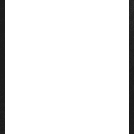
kontrastfarbig abgesetzte Schulterpartie,
Manschetten, Bund und Taschen
betonte Nahtführung durch kontrastfarbige Nähe
verdeckte Frontleiste mit Reißverschluss und
Klettverschlüssen
Bewegungsfalten im Rücken
justierbare Klettmanschetten
2 aufgesetzte Blasebalgbrusttaschen
2 untere Eingrifftaschen
Material:
Obermaterial: 65 % Polyester, 35 % Baumwolle
(T/C Panama-Canvas)
Besätze: 100 % Polyamid (CORDURA®)
Flächengewicht: ca. 270 g/m²
Farben:
khaki/schwarz
weiß/grau
schwarz/schwarz