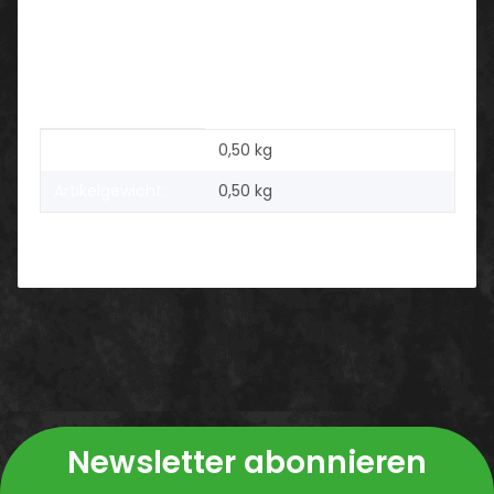
grau/schwarz
Größen:
XS - 3XL
Produkteigenschaft
Wert
Versandgewicht:
0,50 kg
Artikelgewicht:
0,50
kg
Newsletter abonnieren