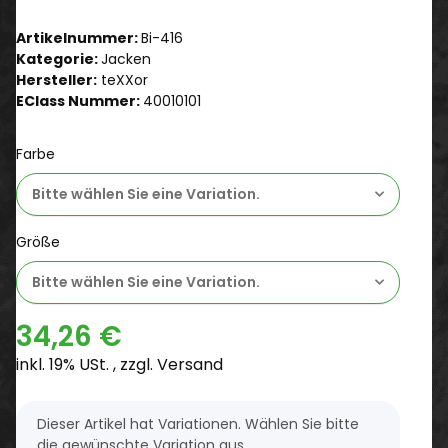
Artikelnummer:
Bi-416
Kategorie:
Jacken
Hersteller:
teXXor
EClass Nummer:
40010101
Farbe
Bitte wählen Sie eine Variation.
Größe
Bitte wählen Sie eine Variation.
34,26 €
inkl. 19% USt. , zzgl.
Versand
x
Dieser Artikel hat Variationen. Wählen Sie bitte
die gewünschte Variation aus.