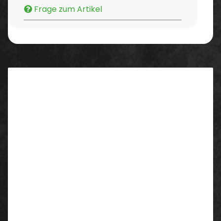
Frage zum Artikel
Beschreibung
Der CHEMICS
Alkohol-Duftreiniger
ist die
professionelle Lösung für die tägliche
Unterhaltsreinigung aller wasserbeständigen
Oberflächen und Böden. Dank seiner hochwirksamen
Rezeptur mit perfekt ausbalanciertem Alkoholanteil
verfliegt die Feuchtigkeit nach dem Wischen in
Rekordzeit. Das Ergebnis: Strahlende Sauberkeit und
absolut
streifenfreier Glanz
, ohne lästiges und
zeitaufwendiges Nachwischen.
Gleichzeitig hinterlässt der Reiniger einen
langanhaltenden, angenehmen Frischeduft, der in