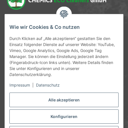
Service-Hotline
Wie wir Cookies & Co nutzen
09372 / 70 80 90
Durch Klicken auf „Alle akzeptieren“ gestatten Sie den
Einsatz folgender Dienste auf unserer Website: YouTube,
Mo-Fr, 09:00-12:00 | 13:00-17:00 Uhr
Vimeo, Google Analytics, Google Ads, Google Tag
Hinter den Straßenäckern 11-13
Manager. Sie können die Einstellung jederzeit ändern
63906 Erlenbach
(Fingerabdruck-Icon links unten). Weitere Details finden
Sie unter
Konfigurieren
und in unserer
info@chemics.eu
Datenschutzerklärung
.
Impressum
|
Datenschutz
Alle akzeptieren
Informationen
Gesetzliche Informationen
Konfigurieren
* Alle Preise inkl. gesetzlicher USt., zzgl.
Versand
und ggf.