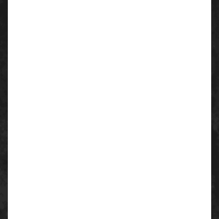
Die Produktvorteile im
Überblick
Schnelltrocknend & Rückstandsfrei:
Verdunstet extrem schnell, sodass Oberflächen
sofort wieder einsatzbereit sind und keine
Schlieren oder Grauschleier zurückbleiben.
Hohe Materialschonung:
Die sanfte, aber
kraftvolle Formel greift empfindliche
Materialien und glänzende Oberflächen nicht
an.
Langanhaltende Desodorierung:
Neutralisiert unangenehme Gerüche und sorgt
für ein langanhaltendes, frisches Raumklima.
Maximale Wirtschaftlichkeit:
Als
hochdosiertes Konzentrat ist der Reiniger
extrem ergiebig, was den Verbrauch und Ihre
Reinigungskosten nachhaltig senkt.
Wichtige Anwendungshinweise
und Dosierung