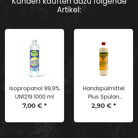
Kunden kauften dazu folgende
Artikel:
Isopropanol 99,9%
Handspülmittel
UN1219 1000 ml
Plus Spülan
Handspülmittel
7,00 €
*
2,90 €
*
Plus mit Citrusduft
1000 ml Flasche