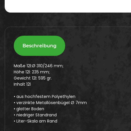
Beschreibung
Maße 12l:Ø 310/246 mm;
Höhe 12l: 235 mm;
Gewicht 12l: 595 gr.
Inhalt 12l
• aus hochfestem Polyethylen
• verzinkte Metallösenbügel Ø 7mm
• glatter Boden
• niedriger Standrand
• Liter-Skala am Rand