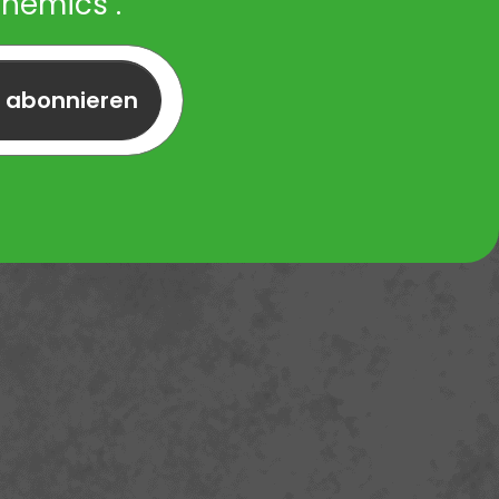
Chemics .
r abonnieren