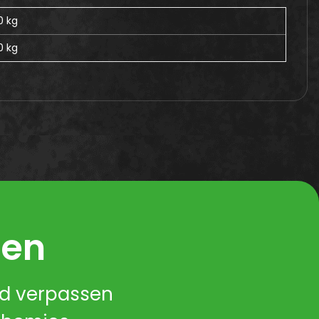
0 kg
0
kg
ren
nd verpassen