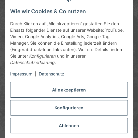
Service-Hotline
Wie wir Cookies & Co nutzen
09372 / 70 80 90
Durch Klicken auf „Alle akzeptieren“ gestatten Sie den
Mo-Fr, 09:00-12:00 | 13:00-17:00 Uhr
Einsatz folgender Dienste auf unserer Website: YouTube,
Vimeo, Google Analytics, Google Ads, Google Tag
Hinter den Straßenäckern 11-13
Manager. Sie können die Einstellung jederzeit ändern
63906 Erlenbach
(Fingerabdruck-Icon links unten). Weitere Details finden
Sie unter
Konfigurieren
und in unserer
info@chemics.eu
Datenschutzerklärung
.
Impressum
|
Datenschutz
Alle akzeptieren
Informationen
Gesetzliche Informationen
Konfigurieren
* Alle Preise inkl. gesetzlicher USt., zzgl.
Versand
und ggf.
Nachnahmegebühren, wenn nicht anders angegeben.
Ablehnen