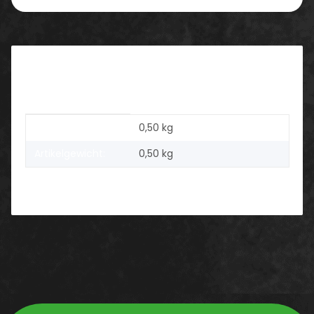
Beschreibung
Produkteigenschaft
Wert
Versandgewicht:
0,50 kg
Artikelgewicht:
0,50
kg