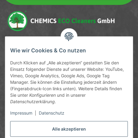
Newsletter Newsletter abonnieren
Service-Hotline
Wie wir Cookies & Co nutzen
09372 / 70 80 90
Durch Klicken auf „Alle akzeptieren“ gestatten Sie den
Mo-Fr, 09:00-12:00 | 13:00-17:00 Uhr
Einsatz folgender Dienste auf unserer Website: YouTube,
Vimeo, Google Analytics, Google Ads, Google Tag
Hinter den Straßenäckern 11-13
Manager. Sie können die Einstellung jederzeit ändern
63906 Erlenbach
(Fingerabdruck-Icon links unten). Weitere Details finden
Sie unter
Konfigurieren
und in unserer
info@chemics.eu
Datenschutzerklärung
.
Impressum
|
Datenschutz
Alle akzeptieren
Informationen