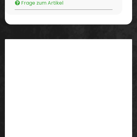
Frage zum Artikel
Beschreibung
Eigenschaften/ Ausstattung:
Five-Pocket-Jeans
pflegeleicht
classic-style
Schrittlänge: ca. 80 cm
Material
64% Polyester
33% Baumwolle
3% Elastolefin
Flächengewicht: 285g/m²