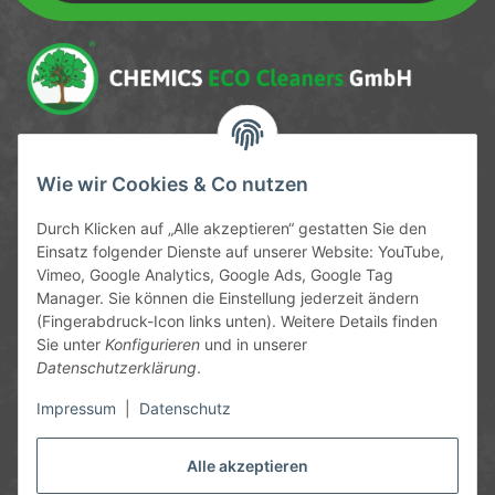
Newsletter Newsletter abonnieren
Service-Hotline
Wie wir Cookies & Co nutzen
09372 / 70 80 90
Durch Klicken auf „Alle akzeptieren“ gestatten Sie den
Mo-Fr, 09:00-12:00 | 13:00-17:00 Uhr
Einsatz folgender Dienste auf unserer Website: YouTube,
Vimeo, Google Analytics, Google Ads, Google Tag
Hinter den Straßenäckern 11-13
Manager. Sie können die Einstellung jederzeit ändern
63906 Erlenbach
(Fingerabdruck-Icon links unten). Weitere Details finden
Sie unter
Konfigurieren
und in unserer
info@chemics.eu
Datenschutzerklärung
.
Impressum
|
Datenschutz
Alle akzeptieren
Informationen