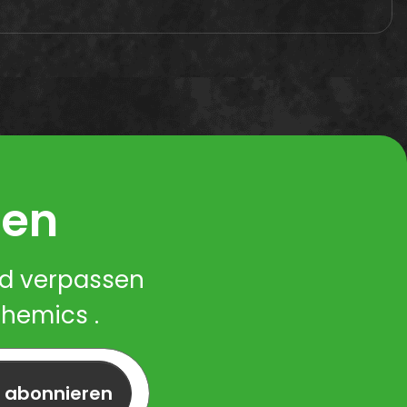
ren
nd verpassen
Chemics .
r abonnieren