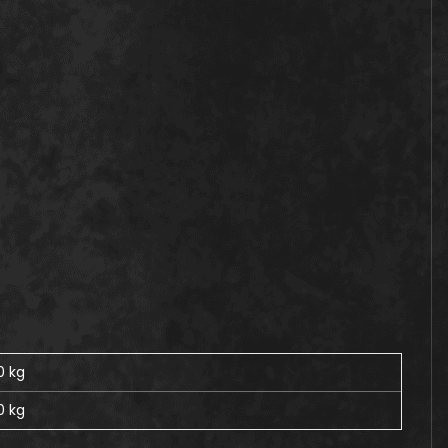
0 kg
0
kg