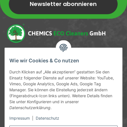
Newsletter abonnieren
Newsletter Newsletter abonnieren
Service-Hotline
Wie wir Cookies & Co nutzen
09372 / 70 80 90
Durch Klicken auf „Alle akzeptieren“ gestatten Sie den
Mo-Fr, 09:00-12:00 | 13:00-17:00 Uhr
Einsatz folgender Dienste auf unserer Website: YouTube,
Vimeo, Google Analytics, Google Ads, Google Tag
Hinter den Straßenäckern 11-13
Manager. Sie können die Einstellung jederzeit ändern
63906 Erlenbach
(Fingerabdruck-Icon links unten). Weitere Details finden
Sie unter
Konfigurieren
und in unserer
info@chemics.eu
Datenschutzerklärung
.
Impressum
|
Datenschutz