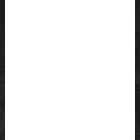
orthopädische Einlagen zugelassen
Flexibler, metallfreier Durchtrittschutz aus
keramikbeschichtetem Textil
Angenehm weiche Zwischensohle mit
hervorragend dämpfendem EVA-
Dämpfungssystem
Ventilierendes Obermaterial mit gut
atmungsaktivem Funktionsfutter
Obermaterial: Microfaser mit Textil-Einsätzen
Futter: ruNNex® AIRSTREAM-Funktionsfutter,
ruNNex® SOFTtouch-Fersenfutter
Sohle: PU-Laufsohle mit Hallenprofil
Zwischensohle: Weiches PU mit ruNNex® EVA-
Dämpfungssystem
Fußbett: Anatomisch geformte Einlegesohle
Sicherheitsklasse: S1P SRC ESD
Schutzkappe: ruNNex® Alu-Protection
Einsatzgebiete:
Hallenboden
Innenbereiche