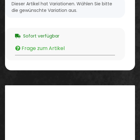
x
Dieser Artikel hat Variationen. Wählen Sie bitte
die gewünschte Variation aus.
Sofort verfügbar
Frage zum Artikel
Beschreibung
Eigenschaften/ Ausstattung:
Die innovative Lyocellfaser (TENCEL von LENZING,
Österreich) ist seidenweich, hat ein geringes
Bakterienwachstum, ist geruchshemmend,