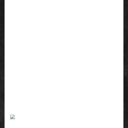
Warnbekleidung
EN 13758-2:2003+A1:2006 - Textilien - Schutz
gegen ultraviolette Sonnenstrahlung (UV-Schutz
40+)
Material:
60 % Polyester
40 % TENCEL Lyocellfaser
Flächengewicht: ca. 180 g/m²
Farben:
leuchtgelb/grau
leuchtorange/grau
Größen:
XS - 6XL
EN 20471:2013+A1:2016