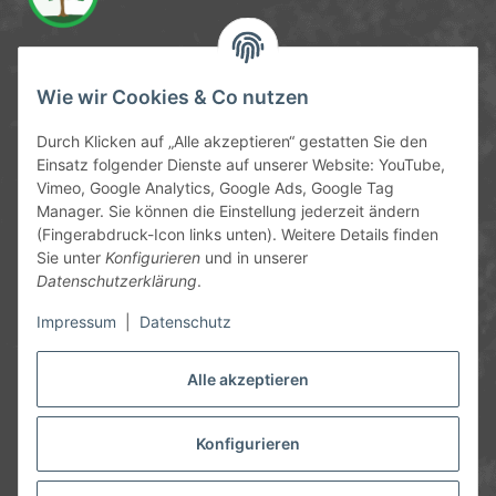
Service-Hotline
Wie wir Cookies & Co nutzen
09372 / 70 80 90
Durch Klicken auf „Alle akzeptieren“ gestatten Sie den
Mo-Fr, 09:00-12:00 | 13:00-17:00 Uhr
Einsatz folgender Dienste auf unserer Website: YouTube,
Vimeo, Google Analytics, Google Ads, Google Tag
Hinter den Straßenäckern 11-13
Manager. Sie können die Einstellung jederzeit ändern
63906 Erlenbach
(Fingerabdruck-Icon links unten). Weitere Details finden
Sie unter
Konfigurieren
und in unserer
info@chemics.eu
Datenschutzerklärung
.
Impressum
|
Datenschutz
Alle akzeptieren
Informationen
Gesetzliche Informationen
Konfigurieren
* Alle Preise inkl. gesetzlicher USt., zzgl.
Versand
und ggf.