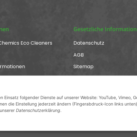
onen
Gesetzliche Informatio
Chemics Eco Cleaners
Datenschutz
AGB
ormationen
Sitemap
Impressum
Widerrufsrecht
den Einsatz folgender Dienste auf unserer Website: YouTube, Vimeo, G
en die Einstellung jederzeit ändern (Fingerabdruck-Icon links unten)
 unserer
Datenschutzerklärung
.
cher USt., zzgl.
Versand
und ggf. Nachnahmegebühren, wenn 