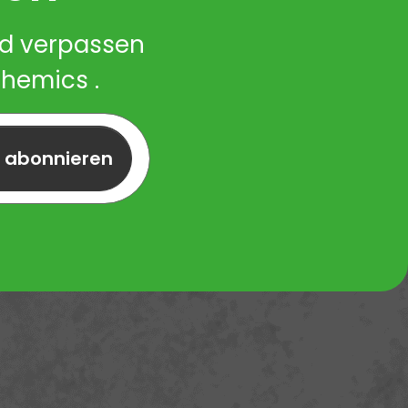
nd verpassen
Chemics .
r abonnieren