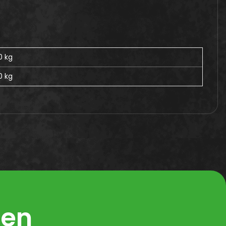
0 kg
0
kg
ren