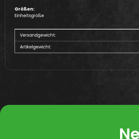
Größen:
Einheitsgröße
Produkteigenschaft
Wert
Versandgewicht:
Artikelgewicht:
Ne