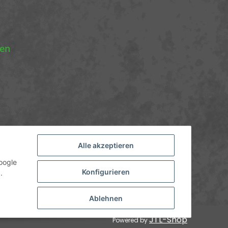
nen
Alle akzeptieren
oogle
Konfigurieren
.
nicht anders angegeben.
Ablehnen
JTL-Shop
Powered by