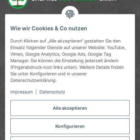
Service-Hotline
Wie wir Cookies & Co nutzen
09372 / 70 80 90
Durch Klicken auf „Alle akzeptieren“ gestatten Sie den
Mo-Fr, 09:00-12:00 | 13:00-17:00 Uhr
Einsatz folgender Dienste auf unserer Website: YouTube,
Vimeo, Google Analytics, Google Ads, Google Tag
Hinter den Straßenäckern 11-13
Manager. Sie können die Einstellung jederzeit ändern
63906 Erlenbach
(Fingerabdruck-Icon links unten). Weitere Details finden
Sie unter
Konfigurieren
und in unserer
info@chemics.eu
Datenschutzerklärung
.
Impressum
|
Datenschutz
Alle akzeptieren
Informationen
Gesetzliche Informationen
Konfigurieren
* Alle Preise inkl. gesetzlicher USt., zzgl.
Versand
und ggf.