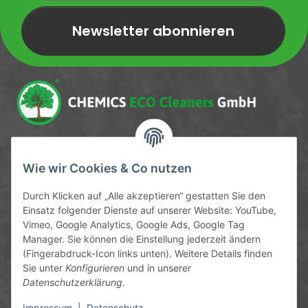
Newsletter abonnieren
Newsletter Newsletter abonnieren
Service-Hotline
Wie wir Cookies & Co nutzen
09372 / 70 80 90
Durch Klicken auf „Alle akzeptieren“ gestatten Sie den
Mo-Fr, 09:00-12:00 | 13:00-17:00 Uhr
Einsatz folgender Dienste auf unserer Website: YouTube,
Vimeo, Google Analytics, Google Ads, Google Tag
Hinter den Straßenäckern 11-13
Manager. Sie können die Einstellung jederzeit ändern
63906 Erlenbach
(Fingerabdruck-Icon links unten). Weitere Details finden
Sie unter
Konfigurieren
und in unserer
info@chemics.eu
Datenschutzerklärung
.
Impressum
|
Datenschutz