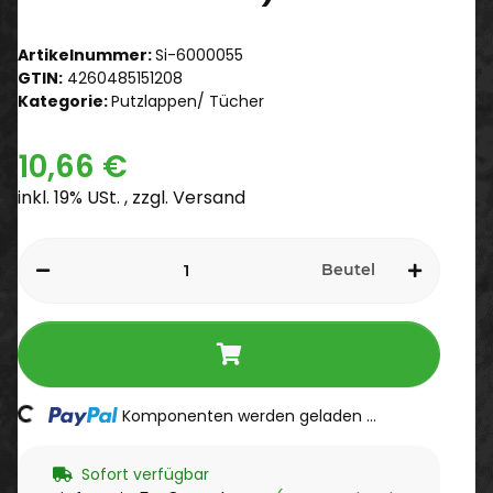
Artikelnummer:
Si-6000055
GTIN:
4260485151208
Kategorie:
Putzlappen/ Tücher
10,66 €
inkl. 19% USt. , zzgl.
Versand
Beutel
ding...
Komponenten werden geladen ...
Sofort verfügbar