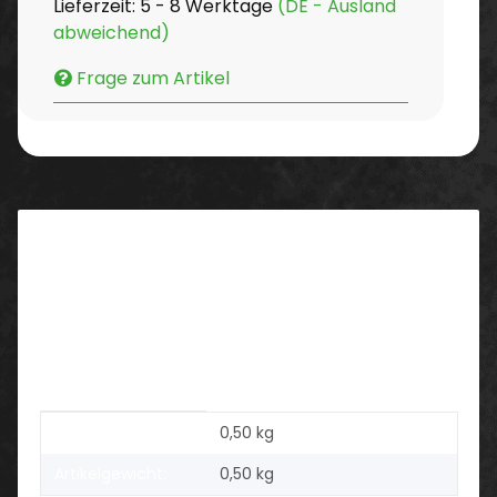
Lieferzeit:
5 - 8 Werktage
(DE - Ausland
abweichend)
Frage zum Artikel
Beschreibung
Bodentücher
10er Pack orange
500x700
VE 10/10
Produkteigenschaft
Wert
Versandgewicht:
0,50 kg
Artikelgewicht:
0,50
kg