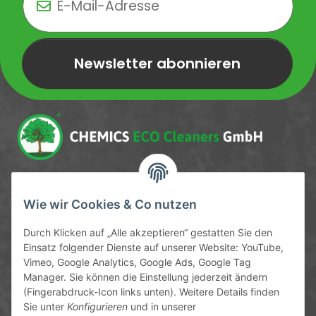
Newsletter abonnieren
Newsletter Newsletter abonnieren
Service-Hotline
Wie wir Cookies & Co nutzen
09372 / 70 80 90
Durch Klicken auf „Alle akzeptieren“ gestatten Sie den
Mo-Fr, 09:00-12:00 | 13:00-17:00 Uhr
Einsatz folgender Dienste auf unserer Website: YouTube,
Vimeo, Google Analytics, Google Ads, Google Tag
Hinter den Straßenäckern 11-13
Manager. Sie können die Einstellung jederzeit ändern
63906 Erlenbach
(Fingerabdruck-Icon links unten). Weitere Details finden
Sie unter
Konfigurieren
und in unserer