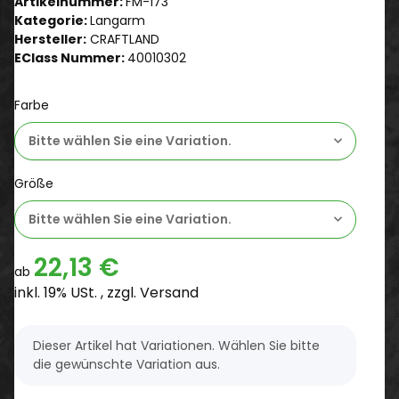
Artikelnummer:
FM-173
Kategorie:
Langarm
Hersteller:
CRAFTLAND
EClass Nummer:
40010302
Farbe
Bitte wählen Sie eine Variation.
Größe
Bitte wählen Sie eine Variation.
22,13 €
ab
inkl. 19% USt. , zzgl.
Versand
x
Dieser Artikel hat Variationen. Wählen Sie bitte
die gewünschte Variation aus.