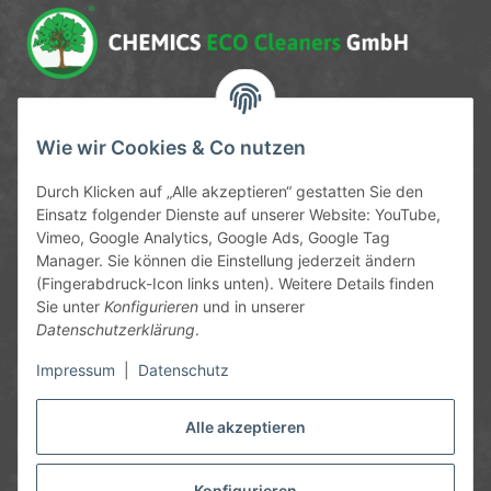
Service-Hotline
Wie wir Cookies & Co nutzen
09372 / 70 80 90
Durch Klicken auf „Alle akzeptieren“ gestatten Sie den
Mo-Fr, 09:00-12:00 | 13:00-17:00 Uhr
Einsatz folgender Dienste auf unserer Website: YouTube,
Vimeo, Google Analytics, Google Ads, Google Tag
Hinter den Straßenäckern 11-13
Manager. Sie können die Einstellung jederzeit ändern
63906 Erlenbach
(Fingerabdruck-Icon links unten). Weitere Details finden
Sie unter
Konfigurieren
und in unserer
info@chemics.eu
Datenschutzerklärung
.
Impressum
|
Datenschutz
Alle akzeptieren
Informationen
Gesetzliche Informationen
Konfigurieren