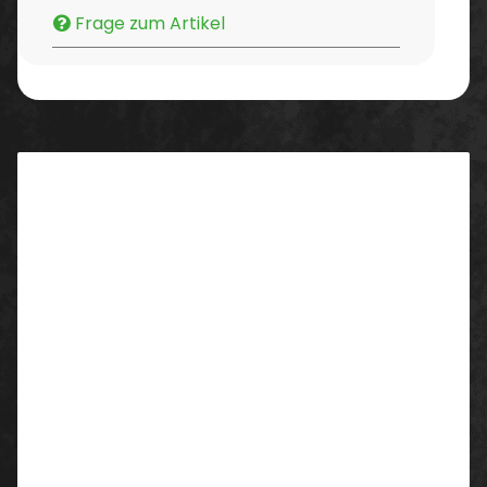
Frage zum Artikel
Beschreibung
-
robustes Canvasgewebe, abrieb- und reißfest
-
schmutz-, öl- und wasserabweisend durch
hochwertige Beschichtung
- moderne und ergonomische Passform
- erhöhtes Rückenteil
-
strapazierfähige dreifache Kappnähte an den
Beinen und im Schritt
- teil-elastischer Taillenbund
-
YKK®-Hosen-Reißverschluss aus Metall
- Adressfeld im Innenteil der Shorts für Benutzer
- verbesserte Sichtbarkeit durch Reflexpaspeln
Taschen: