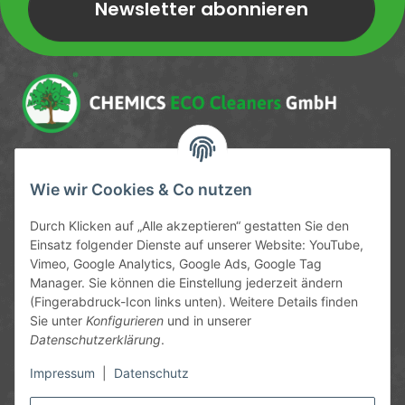
Newsletter abonnieren
Newsletter Newsletter abonnieren
Service-Hotline
Wie wir Cookies & Co nutzen
09372 / 70 80 90
Durch Klicken auf „Alle akzeptieren“ gestatten Sie den
Mo-Fr, 09:00-12:00 | 13:00-17:00 Uhr
Einsatz folgender Dienste auf unserer Website: YouTube,
Vimeo, Google Analytics, Google Ads, Google Tag
Hinter den Straßenäckern 11-13
Manager. Sie können die Einstellung jederzeit ändern
63906 Erlenbach
(Fingerabdruck-Icon links unten). Weitere Details finden
Sie unter
Konfigurieren
und in unserer
info@chemics.eu
Datenschutzerklärung
.
Impressum
|
Datenschutz