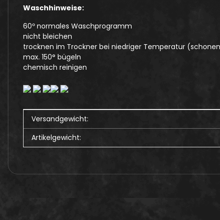
Waschhinweise:
60º normales Waschprogramm
nicht bleichen
trocknen im Trockner bei niedriger Temperatur (schone
max. 150° bügeln
chemisch reinigen
Produkteigenschaft
Wert
Versandgewicht:
Artikelgewicht: