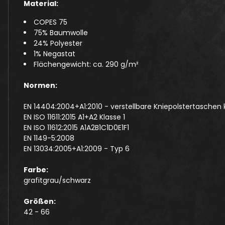
Material:
COPES 75
75% Baumwolle
24% Polyester
1% Negastat
Flächengewicht: ca. 290 g/m²
Normen:
EN 14404:2004+A1:2010 - verstellbare Kniepolstertasche
EN ISO 11611:2015 A1+A2 Klasse 1
EN ISO 11612:2015 A1A2B1C1D0E1F1
EN 1149-5:2008
EN 13034:2005+A1:2009 - Typ 6
Farbe:
grafitgrau/schwarz
Größen:
42 - 66