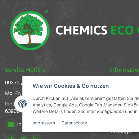
Service-Hotline
Informati
09372 / 70 80 90
Über uns ᐅ 
Wie wir Cookies & Co nutzen
Mo-Fr, 09:00-12:00 | 13:00-17:00 Uhr
Kontakt
Durch Klicken auf „Alle akzeptieren“ gestatten Sie 
Hinter den Straßenäckern 11-13
Analytics, Google Ads, Google Tag Manager. Sie könn
Versandinf
63906 Erlenbach
Weitere Details finden Sie unter
Konfigurieren
und in
Newsletter
Impressum
|
Datenschutz
info@chemics.eu
Kataloge