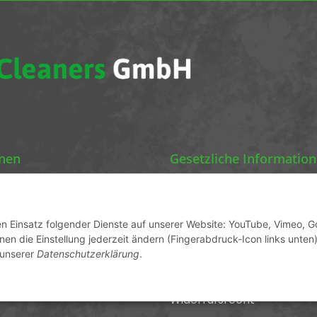
onen
Gesetzliche Informatio
Chemics Eco Cleaners
Datenschutz
AGB
den Einsatz folgender Dienste auf unserer Website: YouTube, Vimeo, G
en die Einstellung jederzeit ändern (Fingerabdruck-Icon links unten)
ormationen
Sitemap
 unserer
Datenschutzerklärung
.
Impressum
Widerrufsrecht