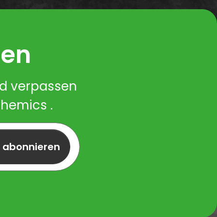
ren
nd verpassen
Chemics .
r abonnieren