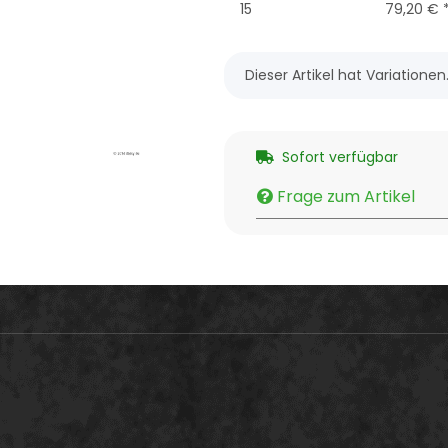
15
79,20 €
x
Dieser Artikel hat Variatione
Sofort verfügbar
Frage zum Artikel