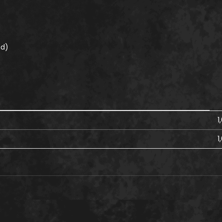
nd)
1
1