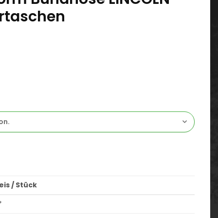
ertaschen
on.
is / Stück
*