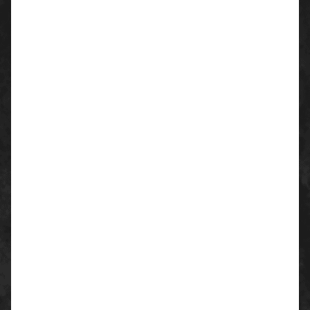
Geprüft auf Schadstoffe nach Oeko-Tex®
Standard 100 (0910058/Centexbel)
Material
:
PESCO 70 - HIVIS STOFF
65% Polyester
35% Baumwolle
Flächengewicht: ca. 245 g/m²
PESCO 61 - HIVIS STOFF
65% Polyester
35% Baumwolle
Flächengewicht: ca. 245 g/m²
Verstärkung: Nylon Cordura®
Normen:
EN ISO 20471:2013 - Klasse 2
EN 14404:2004+A:2010
Farben:
neongelb/grau