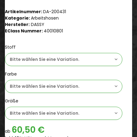
Artikelnummer:
DA-200431
Kategorie:
Arbeitshosen
Hersteller:
DASSY
EClass Nummer:
40010801
Stoff
Bitte wählen Sie eine Variation.
Farbe
Bitte wählen Sie eine Variation.
Größe
Bitte wählen Sie eine Variation.
60,50 €
ab