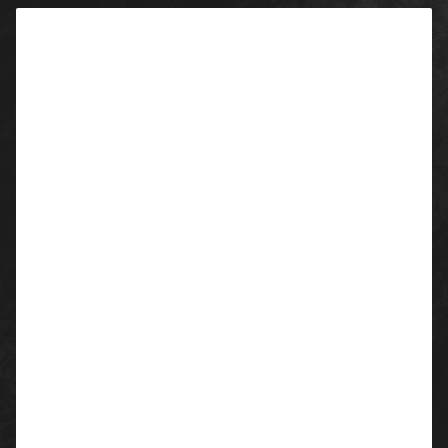
Beschreibung
Eigenschaften/ Ausstattung:
2 Schenkeltaschen
2 Schubtaschen
2 Gesäßtaschen mit Patte
Werkzeugfach
Zollstocktasche
Stiftefach
Handytasche
Sicherheitstasche mit Reißverschluss
verstellbare Cordura®-Kniepolstertaschen
70 mm-Reflexstreifen
verstellbare Rückenelastik
gerader Schnitt
normaler Bund
3-fache Kappnähte
Jeansknopf und Reißverschluss
breiter Saum (extra 5 cm)