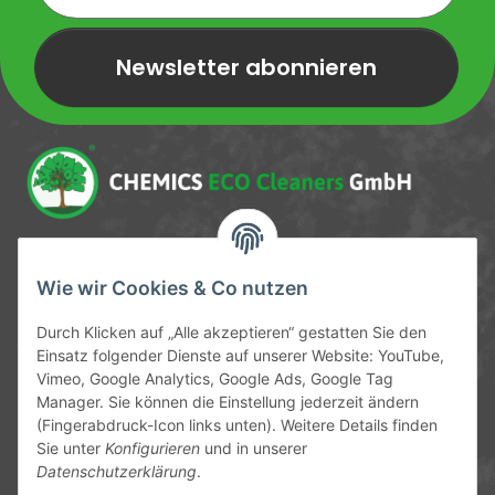
Newsletter abonnieren
Newsletter Newsletter abonnieren
Service-Hotline
Wie wir Cookies & Co nutzen
09372 / 70 80 90
Durch Klicken auf „Alle akzeptieren“ gestatten Sie den
Mo-Fr, 09:00-12:00 | 13:00-17:00 Uhr
Einsatz folgender Dienste auf unserer Website: YouTube,
Vimeo, Google Analytics, Google Ads, Google Tag
Hinter den Straßenäckern 11-13
Manager. Sie können die Einstellung jederzeit ändern
63906 Erlenbach
(Fingerabdruck-Icon links unten). Weitere Details finden
Sie unter
Konfigurieren
und in unserer
info@chemics.eu
Datenschutzerklärung
.