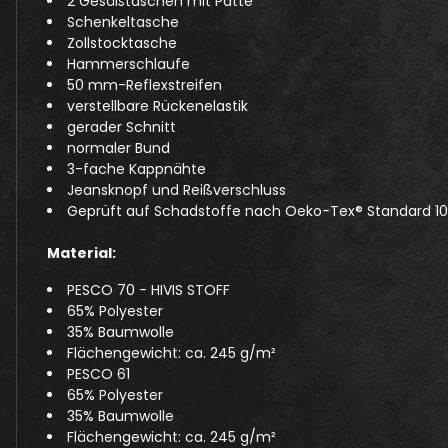
2 Gesäßtaschen mit Patte
Schenkeltasche
Zollstocktasche
Hammerschlaufe
50 mm-Reflexstreifen
verstellbare Rückenelastik
gerader Schnitt
normaler Bund
3-fache Kappnähte
Jeansknopf und Reißverschluss
Geprüft auf Schadstoffe nach Oeko-Tex® Standard 1
Material:
PESCO 70 - HIVIS STOFF
65% Polyester
35% Baumwolle
Flächengewicht: ca. 245 g/m²
PESCO 61
65% Polyester
35% Baumwolle
Flächengewicht: ca. 245 g/m²