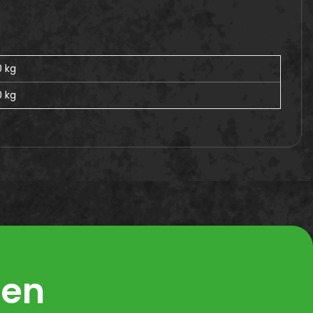
0 kg
0
kg
ren