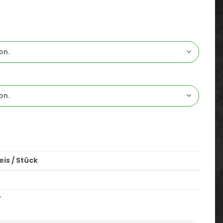
on.
on.
is / Stück
*