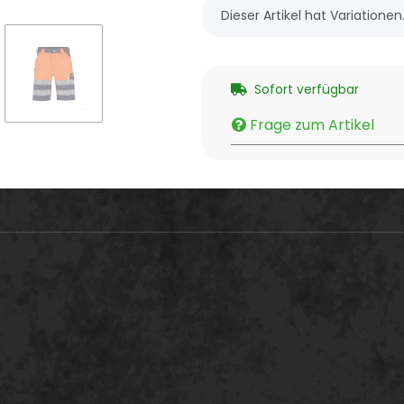
x
Dieser Artikel hat Variatione
Sofort verfügbar
Frage zum Artikel