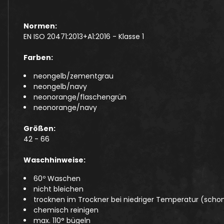
Normen:
EN ISO 20471:2013+A1:2016 - Klasse 1
Farben:
neongelb/zementgrau
neongelb/navy
neonorange/flaschengrün
neonorange/navy
Größen:
42 - 66
Waschhinweise:
60º Waschen
nicht bleichen
trocknen im Trockner bei niedriger Temperatur (scho
chemisch reinigen
max. 110° bügeln