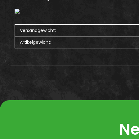
Produkteigenschaft
Wert
Versandgewicht:
Artikelgewicht:
Ne