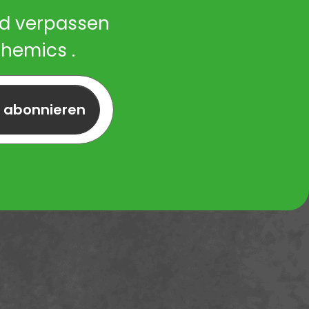
nd verpassen
Chemics .
r abonnieren