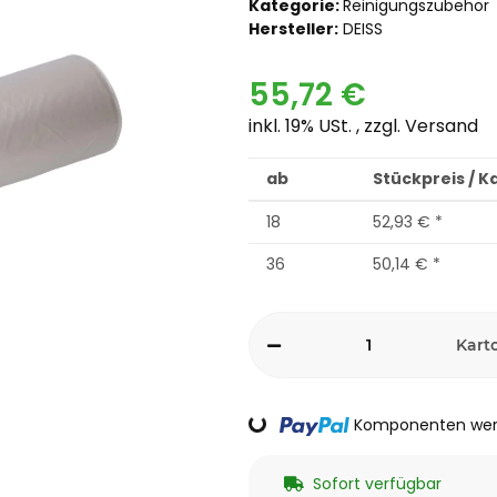
Kategorie:
Reinigungszubehör
Hersteller:
DEISS
55,72 €
inkl. 19% USt. , zzgl.
Versand
ab
Stückpreis / K
18
52,93 €
*
36
50,14 €
*
Kart
Loading...
Komponenten werd
Sofort verfügbar