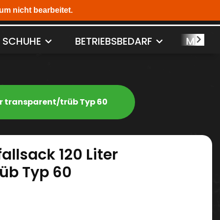
SCHUHE
BETRIEBSBEDARF
MASCH
er transparent/trüb Typ 60
allsack 120 Liter
rüb Typ 60