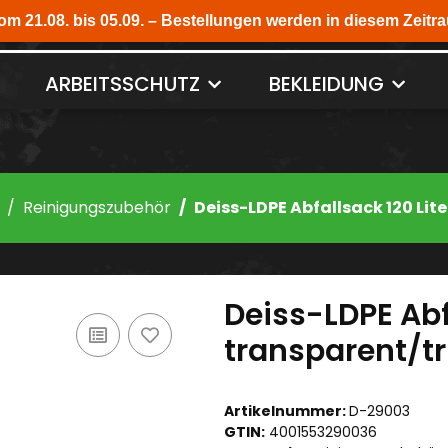
ARBEITSSCHUTZ
BEKLEIDUNG
Reinigungszubehör
Deiss-LDPE Abfallsack 120 Lit
Deiss-LDPE Abf
transparent/t
Artikelnummer:
D-29003
GTIN:
4001553290036