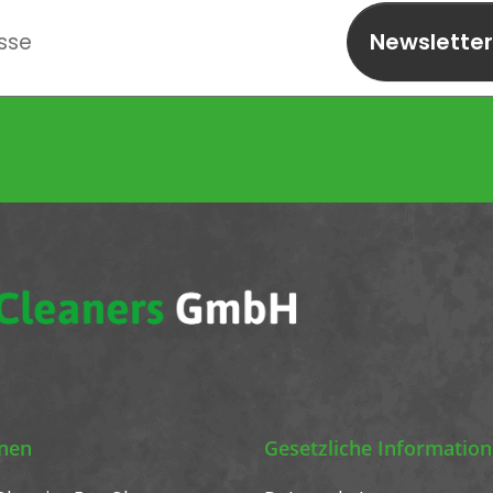
Newslette
abonnieren
onen
Gesetzliche Informatio