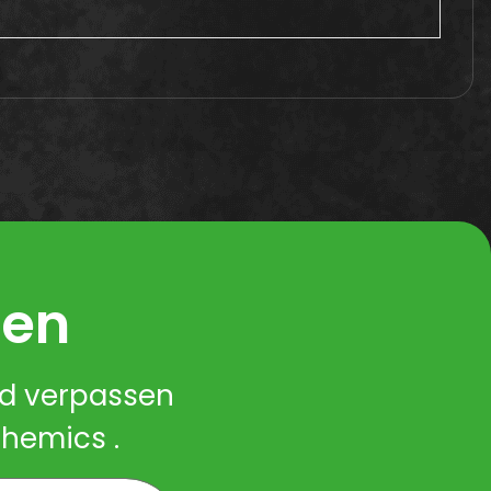
ren
nd verpassen
Chemics .