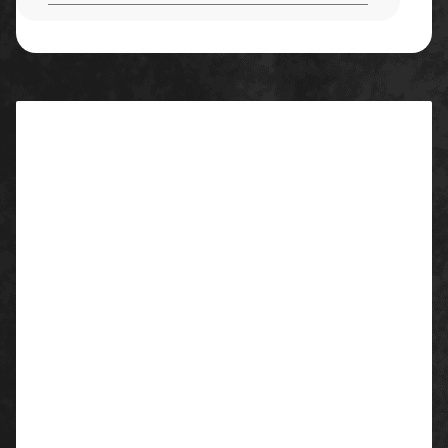
Beschreibung
Eigenschaften/ Ausstattung:
Sechs Taschen
1 Zollstocktasche am rechten Bein
Kniepolstertaschen oben verschließbar
Material
:
100% Baumwolle
Flächengewicht: ca. 340 g/m²
Farbe:
navy