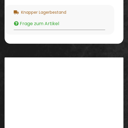
Knapper Lagerbestand
Frage zum Artikel
Beschreibung
Eigenschaften/ Ausstattung:
Die Dickies Pro Hose hat zahlreiche Features, mit
Highlights wie Kniepolstertaschen und zahlreichen
Taschen, die alle mit einem robusten Cordura®-
Gewebe verstärkt sind. Eine überlegene, moderne,
ergonomische Passform durch den Stretch-Rücken
Bund und Seitenteile bieten außergewöhnlichen
Komfort und Bewegungsfreiheit.