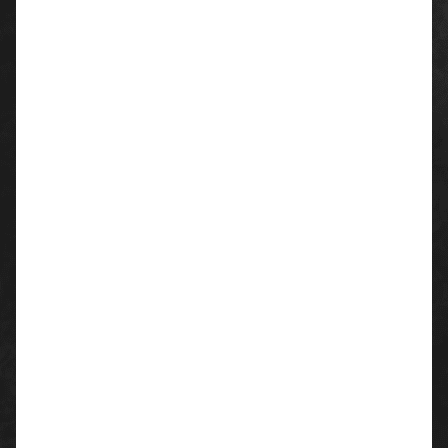
Ergonomische Passform
YKK Reißverschluss
Elastischer Stretch-Bund aus europäischem
TenCate®
Cordura® Kniepolstertaschen mit Innentasche
Reflektierende Details
Cordura® verstärkte Taschen
erfüllt EN IS0 13688:2013
erfüllt EN 14404:2004+A1:2010 mit dem Dickies
Kniepolster SA70 aus Cordura®
Material
:
65% Polyester
35% Baumwoll-Ripstop
Flächengewicht: ca. 270 g/m²
Farben:
gelb/schwarz
schwarz