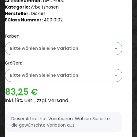
Artikelnummer:
Di-DP1000
Kategorie:
Arbeitshosen
Hersteller:
Dickies
EClass Nummer:
40010102
Farben:
Bitte wählen Sie eine Variation.
Größen:
Bitte wählen Sie eine Variation.
83,25 €
inkl. 19% USt. , zzgl.
Versand
x
Dieser Artikel hat Variationen. Wählen Sie bitte
die gewünschte Variation aus.