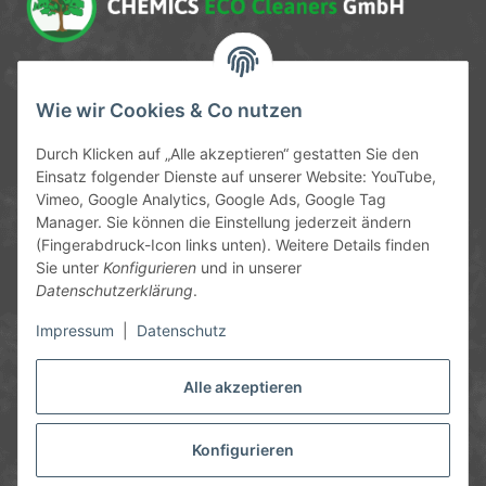
Service-Hotline
Wie wir Cookies & Co nutzen
09372 / 70 80 90
Durch Klicken auf „Alle akzeptieren“ gestatten Sie den
Mo-Fr, 09:00-12:00 | 13:00-17:00 Uhr
Einsatz folgender Dienste auf unserer Website: YouTube,
Vimeo, Google Analytics, Google Ads, Google Tag
Hinter den Straßenäckern 11-13
Manager. Sie können die Einstellung jederzeit ändern
63906 Erlenbach
(Fingerabdruck-Icon links unten). Weitere Details finden
Sie unter
Konfigurieren
und in unserer
info@chemics.eu
Datenschutzerklärung
.
Impressum
|
Datenschutz
Alle akzeptieren
Informationen
Gesetzliche Informationen
Konfigurieren
* Alle Preise inkl. gesetzlicher USt., zzgl.
Versand
und ggf.