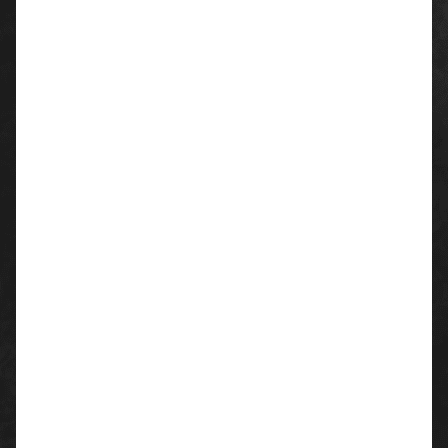
100% Baumwolle
Flächengewicht: ca. 180 g/m²
Farben:
schwarz/marine
schwarz/royal
schwarz/rot
schwarz/grau
schwarz/lime
weiß/grau
grau/orange
royal/marine
marine/grau
grau/schwarz
schwarz/gelb
Größen:
S - 3XL
Waschhinweise:
Waschbar bei 40° C