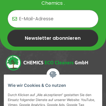
Chemics .
Newsletter abonnieren
Newsletter Newsletter abonnieren
Service-Hotline
Wie wir Cookies & Co nutzen
09372 / 70 80 90
Durch Klicken auf „Alle akzeptieren“ gestatten Sie den
Mo-Fr, 09:00-12:00 | 13:00-17:00 Uhr
Einsatz folgender Dienste auf unserer Website: YouTube,
Vimeo, Google Analytics, Google Ads, Google Tag