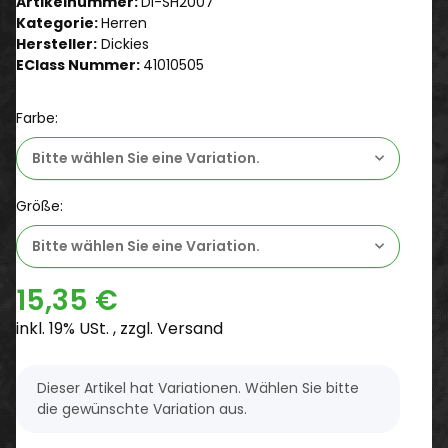
Artikelnummer:
Di-SH2007
Kategorie:
Herren
Hersteller:
Dickies
EClass Nummer:
41010505
Farbe:
Bitte wählen Sie eine Variation.
Größe:
Bitte wählen Sie eine Variation.
15,35 €
inkl. 19% USt. , zzgl.
Versand
x
Dieser Artikel hat Variationen. Wählen Sie bitte
die gewünschte Variation aus.