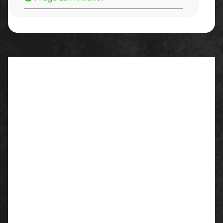
Beschreibung
Eigenschaften/ Ausstattung:
Gürtelschlaufe: 25 x 45mm
Material
:
Rindleder
2-3mm stark
Farbe:
schwarz
Maße: