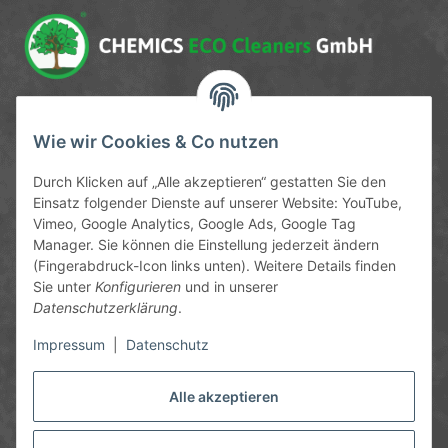
Service-Hotline
Wie wir Cookies & Co nutzen
09372 / 70 80 90
Durch Klicken auf „Alle akzeptieren“ gestatten Sie den
Mo-Fr, 09:00-12:00 | 13:00-17:00 Uhr
Einsatz folgender Dienste auf unserer Website: YouTube,
Vimeo, Google Analytics, Google Ads, Google Tag
Hinter den Straßenäckern 11-13
Manager. Sie können die Einstellung jederzeit ändern
63906 Erlenbach
(Fingerabdruck-Icon links unten). Weitere Details finden
Sie unter
Konfigurieren
und in unserer
info@chemics.eu
Datenschutzerklärung
.
Impressum
|
Datenschutz
Alle akzeptieren
Informationen
Gesetzliche Informationen