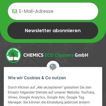
Newsletter abonnieren
Newsletter Newsletter abonnieren
Service-Hotline
Wie wir Cookies & Co nutzen
09372 / 70 80 90
Durch Klicken auf „Alle akzeptieren“ gestatten Sie den
Mo-Fr, 09:00-12:00 | 13:00-17:00 Uhr
Einsatz folgender Dienste auf unserer Website: YouTube,
Vimeo, Google Analytics, Google Ads, Google Tag
Hinter den Straßenäckern 11-13
Manager. Sie können die Einstellung jederzeit ändern