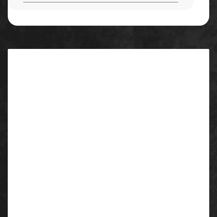
Beschreibung
Eigenschaften/Ausstattung:
Eine Zunft-Bermuda wie es sie noch nicht gab. Jetzt
gibt es die komplette Funktionalität der Serie 86ST
auch in kurz. Selbstverständlich sind zwei
Schubtaschen und eine Gesäßtasche vorhanden. Die
Kunstlederecken sind aus einem robusten
Microfasermaterial. 9mm breite Reißverschlüsse
geben der Hose einen coolen Look und sind nebenbei
noch superstabil und laufen butterweich.
rechte Seite:
14cm breite eingesetzte Leistentasche
10cm breite Smartphonetasche mit