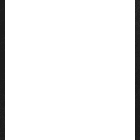
patentierter Antirutschlasche
linke Seite:
14cm breite eingesetzte Leistentasche
14cm breite eingesetzte Zollstocktsche
2 Schubtaschen
1 Gesäßtasche mit Knopfverschluss
Baumwoll-Bundband
Material:
98% Baumwolle 2% Elastan
Flächengewicht: ca. 320 g/m²
Farbe:
schwarz
Größen:
44 - 66