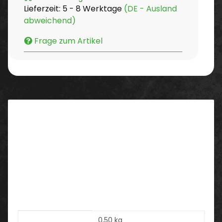
Lieferzeit:
5 - 8 Werktage
(DE - Ausland
abweichend)
Frage zum Artikel
Beschreibung
Gewebe aus hochwertigen Fasern, langflorig.
Perfekt für große Flächen. Entfernt problemlos
angekrusteten Dreck.
Waschbar bis 60°
Produkteigenschaft
Wert
Versandgewicht:
0,50 kg