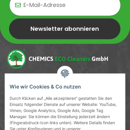
Newsletter abonnieren
Newsletter Newsletter abonnieren
Service-Hotline
Wie wir Cookies & Co nutzen
09372 / 70 80 90
Durch Klicken auf „Alle akzeptieren“ gestatten Sie den
Mo-Fr, 09:00-12:00 | 13:00-17:00 Uhr
Einsatz folgender Dienste auf unserer Website: YouTube,
Vimeo, Google Analytics, Google Ads, Google Tag
Hinter den Straßenäckern 11-13
Manager. Sie können die Einstellung jederzeit ändern
63906 Erlenbach
(Fingerabdruck-Icon links unten). Weitere Details finden
Sie unter
Konfigurieren
und in unserer