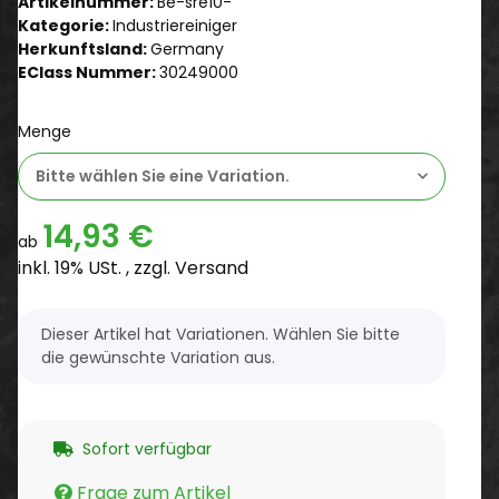
Artikelnummer:
Be-sre10-
Kategorie:
Industriereiniger
Herkunftsland:
Germany
EClass Nummer:
30249000
Menge
Bitte wählen Sie eine Variation.
14,93 €
ab
inkl. 19% USt. , zzgl.
Versand
x
Dieser Artikel hat Variationen. Wählen Sie bitte
die gewünschte Variation aus.
Sofort verfügbar
Frage zum Artikel