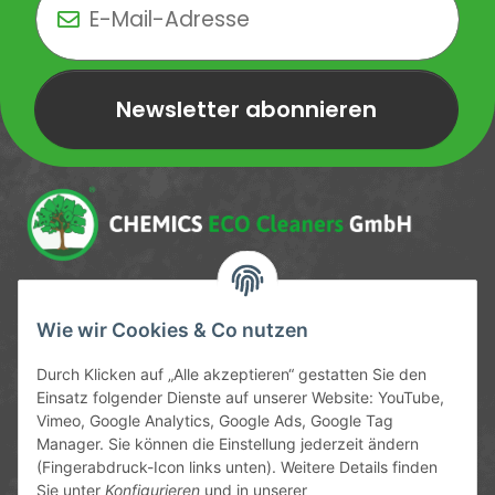
Newsletter abonnieren
Newsletter Newsletter abonnieren
Service-Hotline
Wie wir Cookies & Co nutzen
09372 / 70 80 90
Durch Klicken auf „Alle akzeptieren“ gestatten Sie den
Mo-Fr, 09:00-12:00 | 13:00-17:00 Uhr
Einsatz folgender Dienste auf unserer Website: YouTube,
Vimeo, Google Analytics, Google Ads, Google Tag
Hinter den Straßenäckern 11-13
Manager. Sie können die Einstellung jederzeit ändern
63906 Erlenbach
(Fingerabdruck-Icon links unten). Weitere Details finden
Sie unter
Konfigurieren
und in unserer