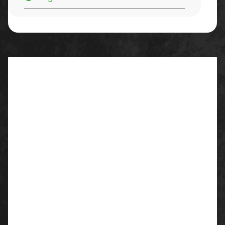
Beschreibung
Beschreibung:
Sehr wirksames Entschäumerkonzentrat zur
Beseitigung von störendem Schaum in
Schmutzwassertanks von Extraktionsgeräten,
Wassersaugern und Automaten.
Die entschäumde Wirkung bleibt, bedingt durch die
Wasserlöslichkeit, über lange Phasen erhalten.
Anwendung/ Dosierung:
Vor Gebrauch gut schütteln (gilt auch für eine stark