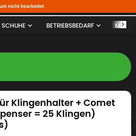
SCHUHE
BETRIEBSBEDARF
MASCH
für Klingenhalter + Comet
ispenser = 25 Klingen)
s)