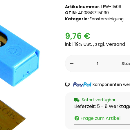
Artikelnummer:
LEW-11509
GTIN:
4008587115090
Kategorie:
Fensterreinigung
9,76 €
inkl. 19% USt. , zzgl.
Versand
Stü
Loading...
Komponenten werd
Sofort verfügbar
Lieferzeit:
5 - 8 Werkta
Frage zum Artikel