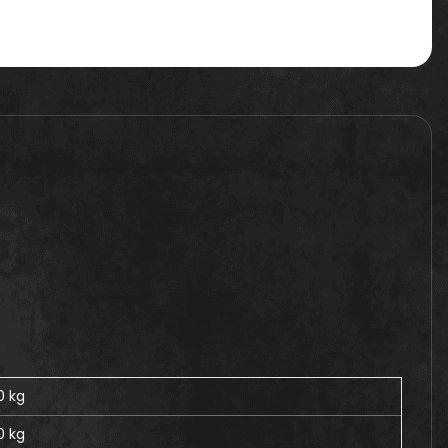
0 kg
0
kg