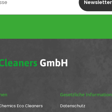
Newslette
abonnieren
onen
Gesetzliche Informatio
Chemics Eco Cleaners
Datenschutz