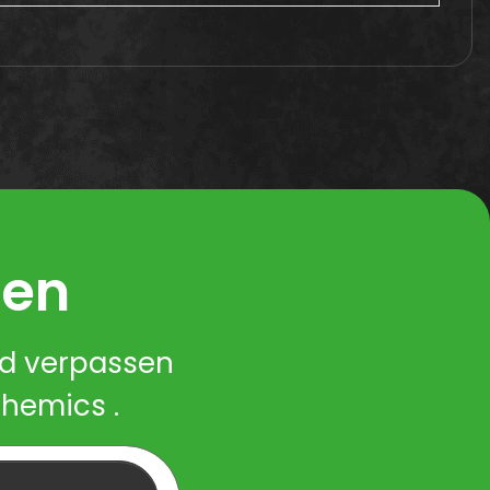
ren
nd verpassen
Chemics .